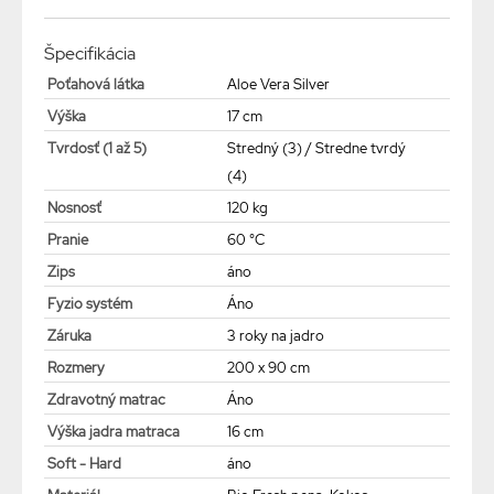
Špecifikácia
Poťahová látka
Aloe Vera Silver
Výška
17 cm
Tvrdosť (1 až 5)
Stredný (3) / Stredne tvrdý
(4)
Nosnosť
120 kg
Pranie
60 °C
Zips
áno
Fyzio systém
Áno
Záruka
3 roky na jadro
Rozmery
200 x 90 cm
Zdravotný matrac
Áno
Výška jadra matraca
16 cm
Soft - Hard
áno