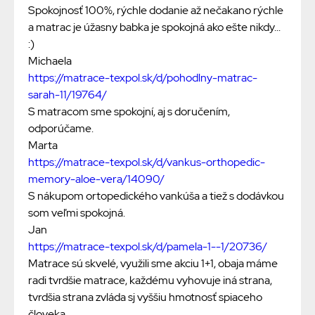
Spokojnosť 100%, rýchle dodanie až nečakano rýchle
a matrac je úžasny babka je spokojná ako ešte nikdy...
:)
Michaela
https://matrace-texpol.sk/d/pohodlny-matrac-
sarah-11/19764/
S matracom sme spokojní, aj s doručením,
odporúčame.
Marta
https://matrace-texpol.sk/d/vankus-orthopedic-
memory-aloe-vera/14090/
S nákupom ortopedického vankúša a tiež s dodávkou
som veľmi spokojná.
Jan
https://matrace-texpol.sk/d/pamela-1--1/20736/
Matrace sú skvelé, využili sme akciu 1+1, obaja máme
radi tvrdšie matrace, každému vyhovuje iná strana,
tvrdšia strana zvláda sj vyššiu hmotnosť spiaceho
človeka.