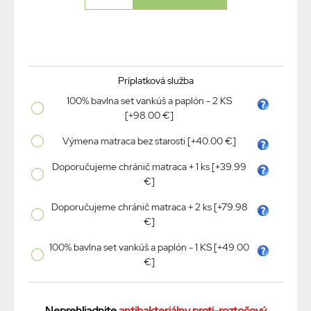
Príplatková služba
100% bavlna set vankúš a paplón - 2 KS
[+98.00 €]
Výmena matraca bez starosti [+40.00 €]
Doporučujeme chránič matraca + 1 ks [+39.99
€]
Doporučujeme chránič matraca + 2 ks [+79.98
€]
100% bavlna set vankúš a paplón - 1 KS [+49.00
€]
Neprehliadnite
antibakteriálny proti-roztočový