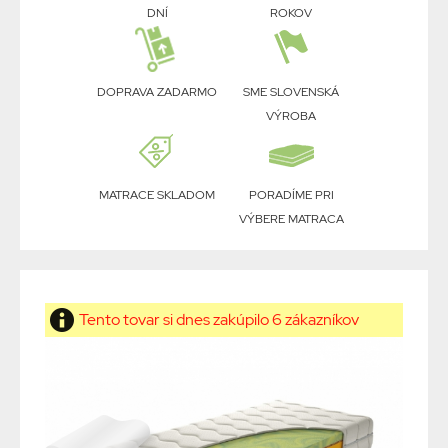
DNÍ
ROKOV
DOPRAVA ZADARMO
SME SLOVENSKÁ
VÝROBA
MATRACE SKLADOM
PORADÍME PRI
VÝBERE MATRACA
Tento tovar si dnes zakúpilo 6 zákazníkov