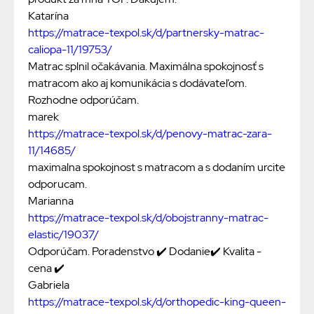
Katarína
https://matrace-texpol.sk/d/partnersky-matrac-
caliopa-11/19753/
Matrac splnil očakávania. Maximálna spokojnosť s
matracom ako aj komunikácia s dodávateľom.
Rozhodne odporúčam.
marek
https://matrace-texpol.sk/d/penovy-matrac-zara-
11/14685/
maximalna spokojnost s matracom a s dodaním urcite
odporucam.
Marianna
https://matrace-texpol.sk/d/obojstranny-matrac-
elastic/19037/
Odporúčam. Poradenstvo ✔️ Dodanie✔️ Kvalita -
cena ✔️
Gabriela
https://matrace-texpol.sk/d/orthopedic-king-queen-