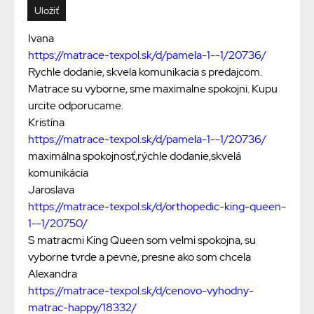
Ivana
https://matrace-texpol.sk/d/pamela-1--1/20736/
Rychle dodanie, skvela komunikacia s predajcom.
Matrace su vyborne, sme maximalne spokojni. Kupu
urcite odporucame.
Kristína
https://matrace-texpol.sk/d/pamela-1--1/20736/
maximálna spokojnosť,rýchle dodanie,skvelá
komunikácia
Jaroslava
https://matrace-texpol.sk/d/orthopedic-king-queen-
1--1/20750/
S matracmi King Queen som velmi spokojna, su
vyborne tvrde a pevne, presne ako som chcela
Alexandra
https://matrace-texpol.sk/d/cenovo-vyhodny-
matrac-happy/18332/