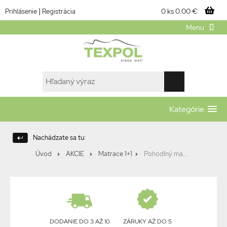
|
0 ks
0.00 €
Prihlásenie
Registrácia
Menu
Kategórie
Nachádzate sa tu:
Úvod
AKCIE
Matrace 1+1
Pohodlný ma...
DODANIE DO 3 AŽ 10
ZÁRUKY AŽ DO 5