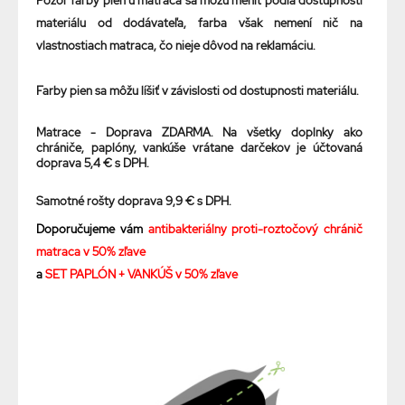
Pozor farby pien u matraca sa môžu meniť podľa dostupnosti
materiálu od dodávateľa, farba však nemení nič na
vlastnostiach matraca, čo nieje dôvod na reklamáciu.
Farby pien sa môžu líšiť v závislosti od dostupnosti materiálu.
Matrace - Doprava ZDARMA. Na všetky doplnky ako
chrániče, paplóny, vankúše vrátane darčekov je účtovaná
doprava 5,4 € s DPH.
Samotné rošty doprava 9,9 € s DPH.
Doporučujeme vám
antibakteriálny proti-roztočový chránič
matraca v 50% zľave
a
SET PAPLÓN + VANKÚŠ v 50% zľave