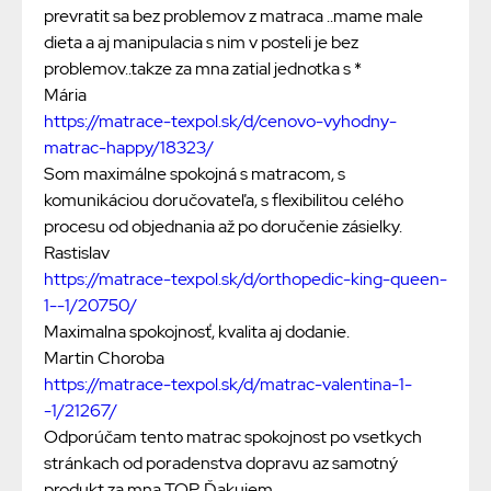
prevratit sa bez problemov z matraca ..mame male
dieta a aj manipulacia s nim v posteli je bez
problemov..takze za mna zatial jednotka s *
Mária
https://matrace-texpol.sk/d/cenovo-vyhodny-
matrac-happy/18323/
Som maximálne spokojná s matracom, s
komunikáciou doručovateľa, s flexibilitou celého
procesu od objednania až po doručenie zásielky.
Rastislav
https://matrace-texpol.sk/d/orthopedic-king-queen-
1--1/20750/
Maximalna spokojnosť, kvalita aj dodanie.
Martin Choroba
https://matrace-texpol.sk/d/matrac-valentina-1-
-1/21267/
Odporúčam tento matrac spokojnost po vsetkych
stránkach od poradenstva dopravu az samotný
produkt za mna TOP. Ďakujem.