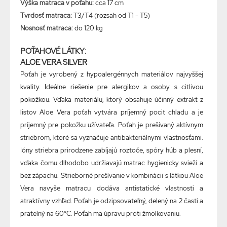
Výška
matraca
v
poťahu
:
cca
17
cm
Tvrdosť
matraca
:
T3/T4
(
rozsah
od
T1
-
T5
)
Nosnosť matraca:
do 120 kg
POŤAHOVÉ LÁTKY:
ALOE VERA SILVER
Poťah je vyrobený z hypoalergénnych materiálov najvyššej
kvality. Ideálne riešenie pre alergikov a osoby s citlivou
pokožkou. Vďaka materiálu, ktorý obsahuje účinný extrakt z
listov Aloe Vera poťah vytvára príjemný pocit chladu a je
príjemný pre pokožku užívateľa. Poťah je prešívaný aktívnym
striebrom, ktoré sa vyznačuje antibakteriálnymi vlastnosťami.
Ióny striebra prirodzene zabíjajú roztoče, spóry húb a plesní,
vďaka čomu dlhodobo udržiavajú matrac hygienicky svieži a
bez zápachu. Strieborné prešívanie v kombinácii s látkou Aloe
Vera navyše matracu dodáva antistatické vlastnosti a
atraktívny vzhľad. Poťah je odzipsovateľný, delený na 2 časti a
pratelný na 60°C. Poťah ma úpravu proti žmolkovaniu.