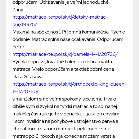
odporúčam. Udržiavanie je veľmi jednoduché.
Žany
https://matrace-texpol.sk/d/detsky-matrac-
pur/19975/
Maximálna spokojnosť. Príjemná komunikácia. Rýchle
dodanie. Matrac spĺňa naše očakávania. Odporúčam
Peter
https://matrace-texpol.sk/d/pamela-1--1/20736/
Rýchla doprava, kvalitné balenie a dobrá kvalita
matraca. Vrelo odporúčam a taktiež dobrá cena
Dáša Sitášová
https://matrace-texpol.sk/d/orthopedic-king-queen-
1--1/20750/
s manželom sme veľmi spokojný. sice jemu trvalo
dlhšie kym si zvykol na tvrdsi matrac a to spi na tej
makkšej časti ,ale je to v poriadku.....ja si len chvalim
...som invalidna na pohybove ustrojenstvo panva a
chrbat mi na starom matraci trpeli...menili sme
matrac po 6. rokoch a ja konecne možem vstat a