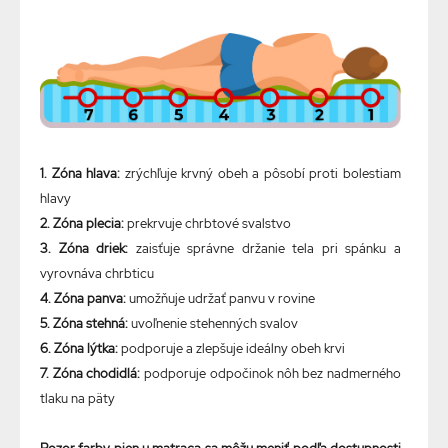
1. Zóna hlava:
zrýchľuje krvný obeh a pôsobí proti bolestiam
hlavy
2. Zóna plecia:
prekrvuje chrbtové svalstvo
3. Zóna driek:
zaisťuje správne držanie tela pri spánku a
vyrovnáva chrbticu
4. Zóna panva:
umožňuje udržať panvu v rovine
5. Zóna stehná:
uvoľnenie stehenných svalov
6. Zóna lýtka:
podporuje a zlepšuje ideálny obeh krvi
7. Zóna chodidlá:
podporuje odpočinok nôh bez nadmerného
tlaku na päty