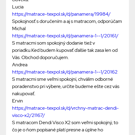
Lucia
https://matrace-texpol.sk/d/panamera/19984/
Spokojnosť s doručením a aj s matracom, odporúčam
Michal
https://matrace-texpol.sk/d/panamera-1--1/20161/
S matracmi som spokojný dodanie tiež v
poriadku.Ked budem kupovať ďalšie tak zasa len od
Vás. Obchod doporučujem.
Andrea
https://matrace-texpol.sk/d/panamera-1--1/20162
S matracmi sme veľmi spokojní, chválim odborné
poradenstvo pri výbere, určite budeme ešte cez vás
nakupovať.
Ervin
https://matrace-texpol.sk/d/vrchny-matrac-dendi-
visco-x2/21167/
S matracom Dendi Visco X2 som veľmi spokojný, to
čo je o ňom popísané platí presne a úplne ho