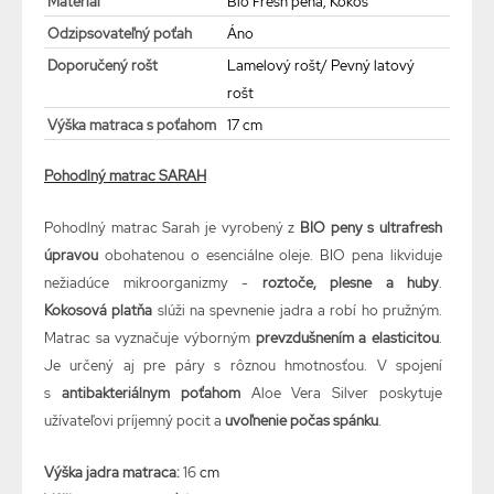
Materiál
Bio Fresh pena, Kokos
Odzipsovateľný poťah
Áno
Doporučený rošt
Lamelový rošt/ Pevný latový
rošt
Výška matraca s poťahom
17 cm
Pohodlný matrac SARAH
Pohodlný matrac Sarah je vyrobený z
BIO peny s ultrafresh
úpravou
obohatenou o esenciálne oleje. BIO pena likviduje
nežiadúce mikroorganizmy -
roztoče, plesne a huby
.
Kokosová platňa
slúži na spevnenie jadra a robí ho pružným.
Matrac sa vyznačuje výborným
prevzdušnením a elasticitou
.
Je určený aj pre páry s rôznou hmotnosťou. V spojení
s
antibakteriálnym poťahom
Aloe Vera Silver poskytuje
užívateľovi príjemný pocit a
uvoľnenie počas spánku
.
Výška
jadra matraca
:
16
cm