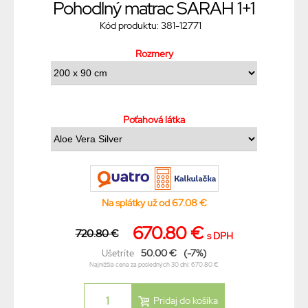
Pohodlný matrac SARAH 1+1
Kód produktu: 381-12771
Rozmery
Poťahová látka
Na splátky už od 67.08 €
670.80 €
720.80 €
s DPH
50.00 €
(-7%)
Ušetríte
Najnižšia cena za posledných 30 dní: 670.80 €