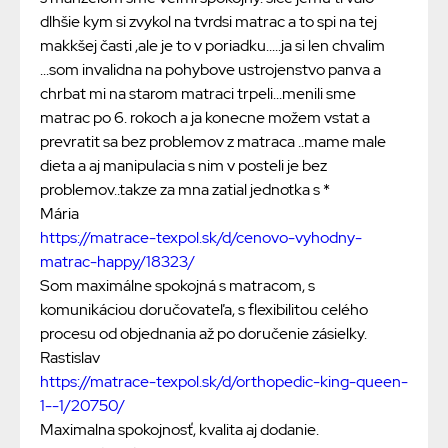
dlhšie kym si zvykol na tvrdsi matrac a to spi na tej
makkšej časti ,ale je to v poriadku.....ja si len chvalim
...som invalidna na pohybove ustrojenstvo panva a
chrbat mi na starom matraci trpeli...menili sme
matrac po 6. rokoch a ja konecne možem vstat a
prevratit sa bez problemov z matraca ..mame male
dieta a aj manipulacia s nim v posteli je bez
problemov..takze za mna zatial jednotka s *
Mária
https://matrace-texpol.sk/d/cenovo-vyhodny-
matrac-happy/18323/
Som maximálne spokojná s matracom, s
komunikáciou doručovateľa, s flexibilitou celého
procesu od objednania až po doručenie zásielky.
Rastislav
https://matrace-texpol.sk/d/orthopedic-king-queen-
1--1/20750/
Maximalna spokojnosť, kvalita aj dodanie.