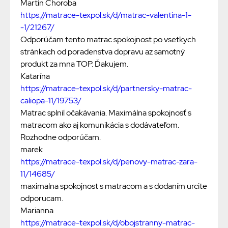
Martin Choroba
https://matrace-texpol.sk/d/matrac-valentina-1-
-1/21267/
Odporúčam tento matrac spokojnost po vsetkych
stránkach od poradenstva dopravu az samotný
produkt za mna TOP. Ďakujem.
Katarína
https://matrace-texpol.sk/d/partnersky-matrac-
caliopa-11/19753/
Matrac splnil očakávania. Maximálna spokojnosť s
matracom ako aj komunikácia s dodávateľom.
Rozhodne odporúčam.
marek
https://matrace-texpol.sk/d/penovy-matrac-zara-
11/14685/
maximalna spokojnost s matracom a s dodaním urcite
odporucam.
Marianna
https://matrace-texpol.sk/d/obojstranny-matrac-