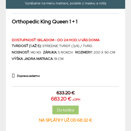
Vyrábame na mieru matrace, postele z masívu a rošty
Orthopedic King Queen 1 + 1
DOSTUPNOSŤ: SKLADOM - DO 24 HOD. U VÁS DOMA
TVRDOSŤ (1 AŽ 5):
STREDNE TVRDÝ (3/4) / TVRD...
NOSNOSŤ:
140 KG
ZÁRUKA:
5 ROKOV
ROZMERY:
200 X 90 CM
VÝŠKA JADRA MATRACA:
19 CM
Doprava zadarmo
633.20 €
683.20 €
s DPH
NA SPLÁTKY UŽ OD 68.32 €