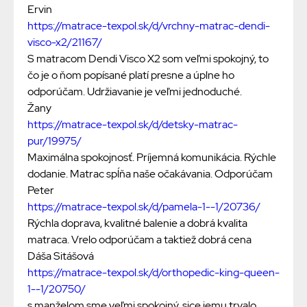
Ervin
https://matrace-texpol.sk/d/vrchny-matrac-dendi-
visco-x2/21167/
S matracom Dendi Visco X2 som veľmi spokojný, to
čo je o ňom popísané platí presne a úplne ho
odporúčam. Udržiavanie je veľmi jednoduché.
Žany
https://matrace-texpol.sk/d/detsky-matrac-
pur/19975/
Maximálna spokojnosť. Príjemná komunikácia. Rýchle
dodanie. Matrac spĺňa naše očakávania. Odporúčam
Peter
https://matrace-texpol.sk/d/pamela-1--1/20736/
Rýchla doprava, kvalitné balenie a dobrá kvalita
matraca. Vrelo odporúčam a taktiež dobrá cena
Dáša Sitášová
https://matrace-texpol.sk/d/orthopedic-king-queen-
1--1/20750/
s manželom sme veľmi spokojný. sice jemu trvalo