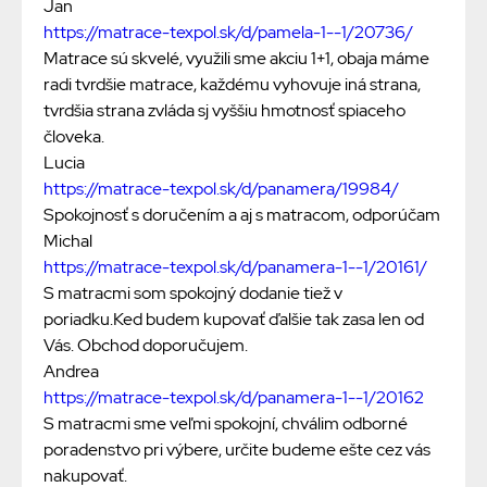
Jan
https://matrace-texpol.sk/d/pamela-1--1/20736/
Matrace sú skvelé, využili sme akciu 1+1, obaja máme
radi tvrdšie matrace, každému vyhovuje iná strana,
tvrdšia strana zvláda sj vyššiu hmotnosť spiaceho
človeka.
Lucia
https://matrace-texpol.sk/d/panamera/19984/
Spokojnosť s doručením a aj s matracom, odporúčam
Michal
https://matrace-texpol.sk/d/panamera-1--1/20161/
S matracmi som spokojný dodanie tiež v
poriadku.Ked budem kupovať ďalšie tak zasa len od
Vás. Obchod doporučujem.
Andrea
https://matrace-texpol.sk/d/panamera-1--1/20162
S matracmi sme veľmi spokojní, chválim odborné
poradenstvo pri výbere, určite budeme ešte cez vás
nakupovať.