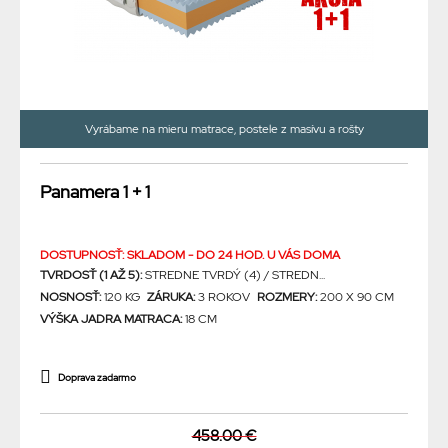
Vyrábame na mieru matrace, postele z masívu a rošty
Panamera 1 + 1
DOSTUPNOSŤ: SKLADOM - DO 24 HOD. U VÁS DOMA
TVRDOSŤ (1 AŽ 5):
STREDNE TVRDÝ (4) / STREDN...
NOSNOSŤ:
120 KG
ZÁRUKA:
3 ROKOV
ROZMERY:
200 X 90 CM
VÝŠKA JADRA MATRACA:
18 CM
Doprava zadarmo
458.00 €