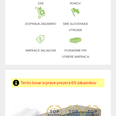
DNÍ
ROKOV
DOPRAVA ZADARMO
SME SLOVENSKÁ
VÝROBA
MATRACE SKLADOM
PORADÍME PRI
VÝBERE MATRACA
Tento tovar si práve prezerá 69 zákazníkov