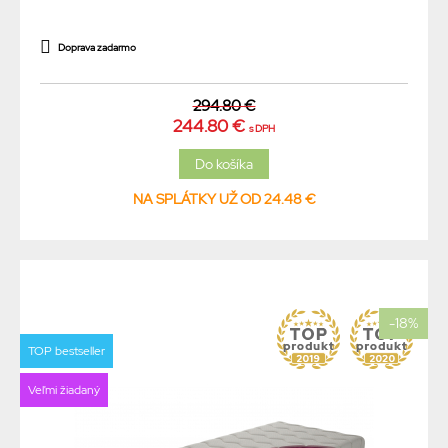
Doprava zadarmo
294.80 €
244.80 €
s DPH
NA SPLÁTKY UŽ OD 24.48 €
-18%
TOP bestseller
Veľmi žiadaný