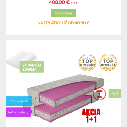
408.00 €
s DPH
NA SPLÁTKY UŽ OD 40.80 €
-6%
TOP bestseller
Veľmi žiadaný