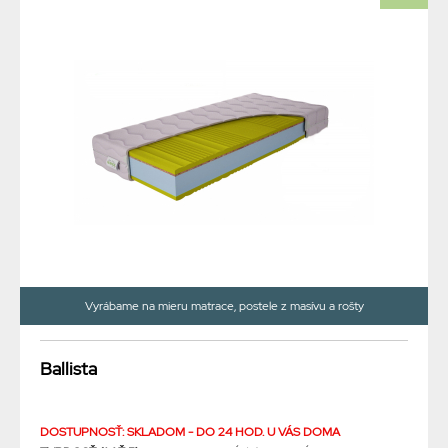
Vyrábame na mieru matrace, postele z masívu a rošty
Ballista
DOSTUPNOSŤ: SKLADOM - DO 24 HOD. U VÁS DOMA