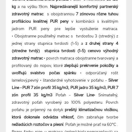
kg
a na výšku 19cm.
Najpredávanejší komfortný partnerský
zdravotný matrac
s obojstrannou
7 zónovou rôzne tuhou
profiláciou kvalitnej PUR peny
v kombinácii s kvalitným
jadrom PUR peny pre lepšie vystuženie matraca.
• Obojstranne použiteľný matrac s tvrdosťou 3 (stredný) z
jednej strany stupnica tvrdosti (1-5) a
z druhej strany 4
(stredne tvrdý) stupnica tvrdosti (1-5) cenovo výhodný
zdravotný matrac
• povrch matraca obojstranne tvarovaný a
profilovaný do nopov, ktoré
zlepšujú prekrvenie pokožky a
uvoľňujú svalstvo počas spánku
• odporúčaný rošt
lamelový,pevný • štandardné vyhotovenie v poťahu -
Silver
Line
•
PUR 7 zón profil 35 kg/m3, PUR jadro 35 kg/m3, PUR 7
zón profil 35 kg/m3
Poťah -
Silver Line
• Snímateľný,
zdravotný poťah vyrobený zo 100% polyesteru. Povrch
poťahu je príjemný na dotyk
prešitý klimatizačnou vložkou,
ktorá dokonale odvádza vlhkosť,
čím zabraňuje tvorbe
nežiadúcich roztočov a plesní
. Poťah je možné prať na 60°C .
Pozor farby pien u matraca (zelená,biela,pomarančová) sa