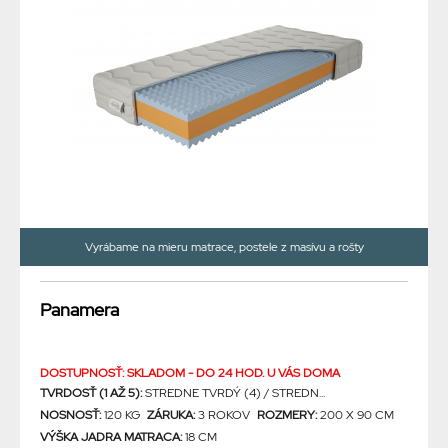
Vyrábame na mieru matrace, postele z masívu a rošty
Panamera
DOSTUPNOSŤ: SKLADOM - DO 24 HOD. U VÁS DOMA
TVRDOSŤ (1 AŽ 5):
STREDNE TVRDÝ (4) / STREDN...
NOSNOSŤ:
120 KG
ZÁRUKA:
3 ROKOV
ROZMERY:
200 X 90 CM
VÝŠKA JADRA MATRACA:
18 CM