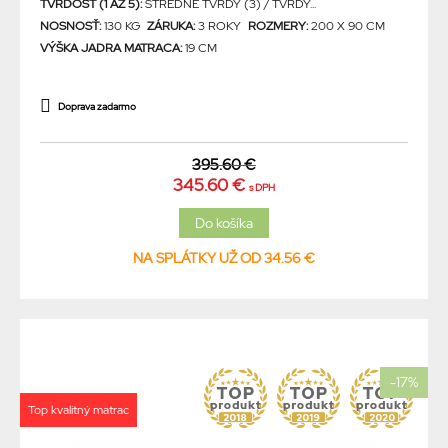
TVRDOSŤ (1 AŽ 5):
STREDNE TVRDÝ (3) / TVRDÝ...
NOSNOSŤ:
130 KG
ZÁRUKA:
3 ROKY
ROZMERY:
200 X 90 CM
VÝŠKA JADRA MATRACA:
19 CM
Doprava zadarmo
395.60 €
345.60 €
s DPH
NA SPLÁTKY UŽ OD 34.56 €
-17%
Top kvalitný matrac