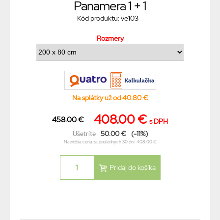
Panamera 1 + 1
Kód produktu: ve103
Rozmery
Na splátky už od 40.80 €
408.00 €
458.00 €
s DPH
50.00 €
(-11%)
Ušetríte
Najnižšia cena za posledných 30 dní: 408.00 €