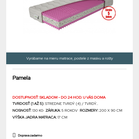
Vyrábame na mieru matrace, postele z masívu a rošty
Pamela
DOSTUPNOSŤ: SKLADOM - DO 24 HOD. U VÁS DOMA
TVRDOSŤ (1 AŽ 5):
STREDNE TVRDÝ (4) / TVRDÝ...
NOSNOSŤ:
130 KG
ZÁRUKA:
5 ROKOV
ROZMERY:
200 X 90 CM
VÝŠKA JADRA MATRACA:
17 CM
Doprava zadarmo