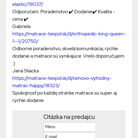
elastic/19037/
Odporúčam. Poradenstvo ✔️ Dodanie✔️ Kvalita -
cena ✔️
Gabriela
https://matrace-texpol.sk/d/orthopedic-king-queen-
1--1/20750/
Odborné poradenstvo, skvelá komunikácia, rýchle
dodanie a matrace sú vynikajúce. Vrelo doporučujem
:)
Jana Sliacka
https://matrace-texpol.sk/d/cenovo-vyhodny-
matrac-happy/18323/
Spokojnosť po každej stránke matrace sú super aj
rýchle dodanie
Otázka na predajcu