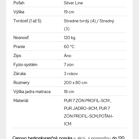
Poťah
Silver Line
Výška
19 cm
Tvrdosť (1 až 5)
Stredne tvrdý (4) / Stredný
(3)
Nosnosť
120 kg
Pranie
60 °C
Zips
Áno
Fyzio systém
7 zón
Záruka
3 rokov
Rozmery
200 x 80 cm
Výška jadra matraca
18 cm
Materiál
PUR 7 ZÓN PROFIL-5CM ,
PUR JADRO-8CM, PUR 7
ZÓN PROFIL-5CM,POŤAH-
1CM
Cenovo bezkonkurenčná ponuka
v akcii s nosnosťou
do 120