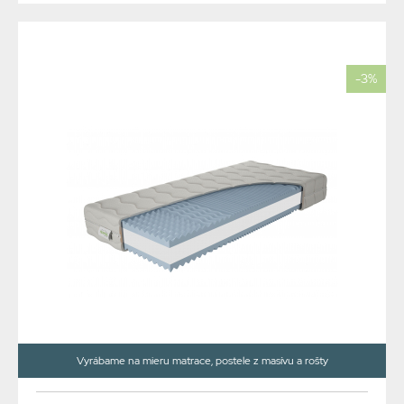
-3%
Vyrábame na mieru matrace, postele z masívu a rošty