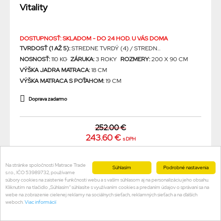
Vitality
DOSTUPNOSŤ: SKLADOM - DO 24 HOD. U VÁS DOMA
TVRDOSŤ (1 AŽ 5):
STREDNE TVRDÝ (4) / STREDN...
NOSNOSŤ:
110 KG
ZÁRUKA:
3 ROKY
ROZMERY:
200 X 90 CM
VÝŠKA JADRA MATRACA:
18 CM
VÝŠKA MATRACA S POŤAHOM:
19 CM
Doprava zadarmo
252.00 €
243.60 €
s DPH
Na stránke spoločnosti Matrace Trade
Súhlasím
Podrobné nastavenia
s.r.o., IČO 53989732, používame
NA SPLÁTKY UŽ OD 24.36 €
súbory cookies na zaistenie funkčnosti webu a s vaším súhlasom aj na personalizáciu jeho obsahu.
Kliknutím na tlačidlo „Súhlasím“ súhlasíte s využívaním cookies a predaním údajov o správaní sa na
webe na zobrazenie cielenej reklamy na sociálnych sieťach, reklamných sieťach a na ďalších
weboch.
Viac informácií