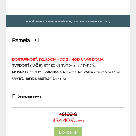
Vyrábame na mieru matrace, postele z masívu a rošty
Pamela 1 + 1
DOSTUPNOSŤ: SKLADOM - DO 24 HOD. U VÁS DOMA
TVRDOSŤ (1 AŽ 5):
STREDNE TVRDÝ (4) / TVRDÝ...
NOSNOSŤ:
130 KG
ZÁRUKA:
5 ROKOV
ROZMERY:
200 X 90 CM
VÝŠKA JADRA MATRACA:
17 CM
Doprava zadarmo
461.00 €
434.40 €
s DPH