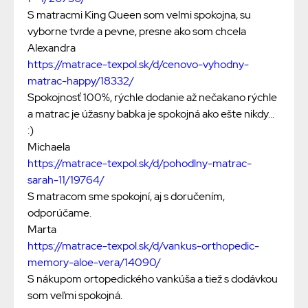
S matracmi King Queen som velmi spokojna, su
vyborne tvrde a pevne, presne ako som chcela
Alexandra
https://matrace-texpol.sk/d/cenovo-vyhodny-
matrac-happy/18332/
Spokojnosť 100%, rýchle dodanie až nečakano rýchle
a matrac je úžasny babka je spokojná ako ešte nikdy...
:)
Michaela
https://matrace-texpol.sk/d/pohodlny-matrac-
sarah-11/19764/
S matracom sme spokojní, aj s doručením,
odporúčame.
Marta
https://matrace-texpol.sk/d/vankus-orthopedic-
memory-aloe-vera/14090/
S nákupom ortopedického vankúša a tiež s dodávkou
som veľmi spokojná.