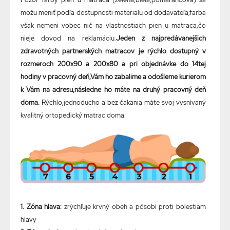
možu meniť podľa dostupnosti materialu od dodavateľa,farba
však nemeni vobec nič na vlastnostiach pien u matraca,čo
nieje dovod na reklamáciu.
Jeden z najpredávanejšich
zdravotných partnerských matracov je rýchlo dostupný v
rozmeroch 200x90 a 200x80 a pri objednávke do 14tej
hodiny v pracovný deň,Vám ho zabalime a odošleme kurierom
k Vám na adresu,následne ho máte na druhý pracovný deň
doma.
Rýchlo,jednoducho a bez čakania máte svoj vysnívaný
kvalitný ortopedický matrac doma.
1. Zóna hlava:
zrýchľuje krvný obeh a pôsobí proti bolestiam
hlavy