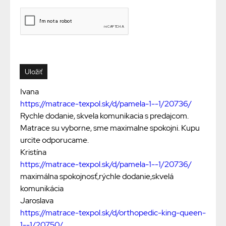
Ivana
https://matrace-texpol.sk/d/pamela-1--1/20736/
Rychle dodanie, skvela komunikacia s predajcom.
Matrace su vyborne, sme maximalne spokojni. Kupu
urcite odporucame.
Kristína
https://matrace-texpol.sk/d/pamela-1--1/20736/
maximálna spokojnosť,rýchle dodanie,skvelá
komunikácia
Jaroslava
https://matrace-texpol.sk/d/orthopedic-king-queen-
1--1/20750/