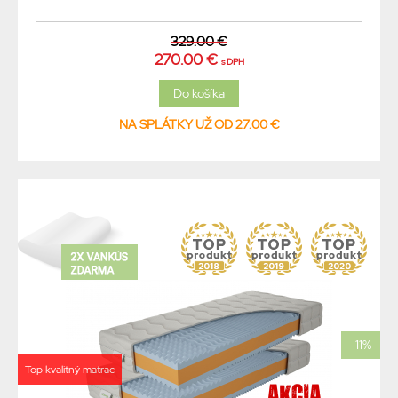
329.00 €
270.00 €
s DPH
NA SPLÁTKY UŽ OD 27.00 €
-11%
Top kvalitný matrac