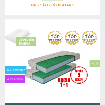
NA SPLÁTKY UŽ OD 43.44 €
+8%
TOP bestseller
Veľmi žiadaný