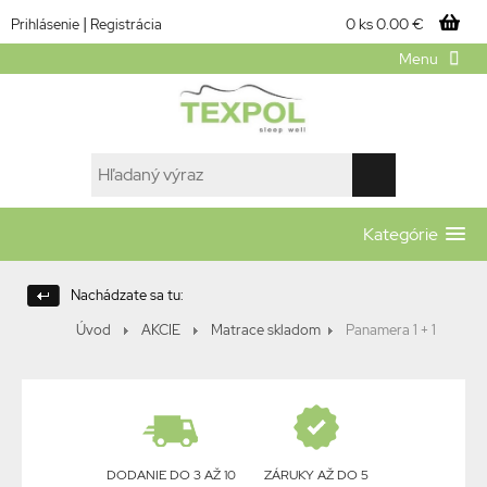
|
0 ks
0.00 €
Prihlásenie
Registrácia
Menu
Kategórie
Nachádzate sa tu:
Úvod
AKCIE
Matrace skladom
Panamera 1 + 1
DODANIE DO 3 AŽ 10
ZÁRUKY AŽ DO 5