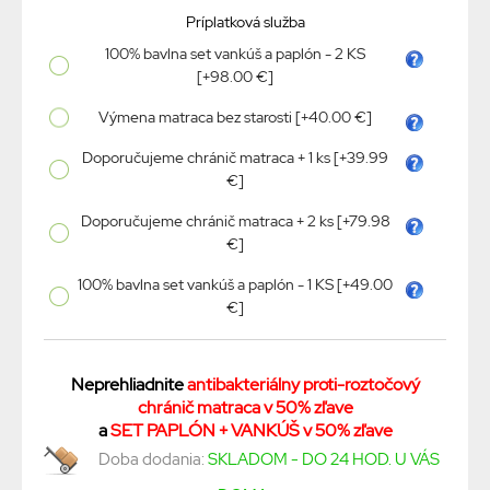
Príplatková služba
100% bavlna set vankúš a paplón - 2 KS
[+98.00 €]
Výmena matraca bez starosti [+40.00 €]
Doporučujeme chránič matraca + 1 ks [+39.99
€]
Doporučujeme chránič matraca + 2 ks [+79.98
€]
100% bavlna set vankúš a paplón - 1 KS [+49.00
€]
Neprehliadnite
antibakteriálny proti-roztočový
chránič matraca v 50% zľave
a
SET PAPLÓN + VANKÚŠ v 50% zľave
Doba dodania:
SKLADOM - DO 24 HOD. U VÁS