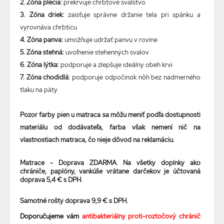
2. Zóna plecia:
prekrvuje chrbtové svalstvo
3. Zóna driek:
zaisťuje správne držanie tela pri spánku a
vyrovnáva chrbticu
4. Zóna panva:
umožňuje udržať panvu v rovine
5. Zóna stehná:
uvoľnenie stehenných svalov
6. Zóna lýtka:
podporuje a zlepšuje ideálny obeh krvi
7. Zóna chodidlá:
podporuje odpočinok nôh bez nadmerného
tlaku na päty
Pozor farby pien u matraca sa môžu meniť podľa dostupnosti
materiálu od dodávateľa, farba však nemení nič na
vlastnostiach matraca, čo nieje dôvod na reklamáciu.
Matrace - Doprava ZDARMA. Na všetky doplnky ako
chrániče, paplóny, vankúše vrátane darčekov je účtovaná
doprava 5,4 € s DPH.
Samotné rošty doprava 9,9 € s DPH.
Doporučujeme vám
antibakteriálny proti-roztočový chránič