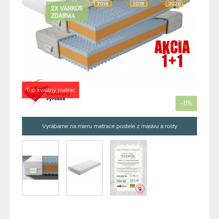
Top kvalitný matrac
-11%
Vyrábame na mieru matrace postele z masívu a rošty