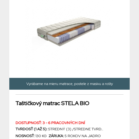
Vyrábame na mieru matrace, postele z masívu a rošty
Taštičkový matrac STELA BIO
DOSTUPNOSŤ: 3 - 6 PRACOVNÝCH DNÍ
TVRDOSŤ (1 AŽ 5):
STREDNÝ (3) /STREDNE TVRD...
NOSNOSŤ:
130 KG
ZÁRUKA:
5 ROKOV NA JADRO