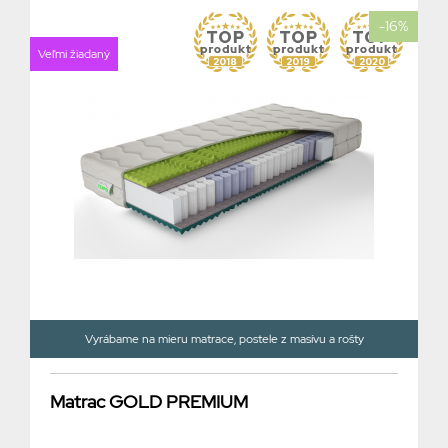
-16%
Veľmi žiadaný
Vyrábame na mieru matrace, postele z masívu a rošty
Matrac GOLD PREMIUM