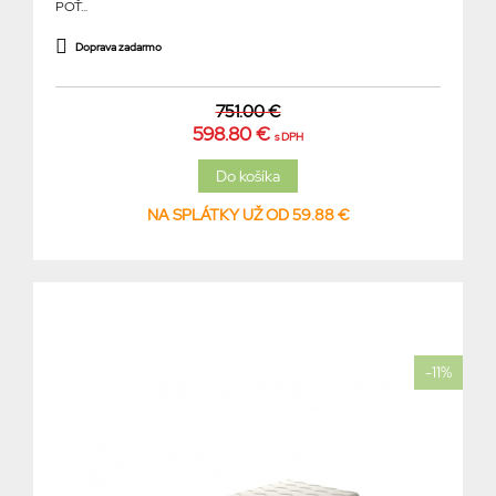
POŤ...
Doprava zadarmo
751.00 €
598.80 €
s DPH
NA SPLÁTKY UŽ OD 59.88 €
-11%