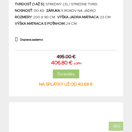
TVRDOSŤ (1 AŽ 5):
STREDNÝ (3) / STREDNE TVRD...
NOSNOSŤ:
130 KG
ZÁRUKA:
5 ROKOV NA JADRO
ROZMERY:
200 X 90 CM
VÝŠKA JADRA MATRACA:
23 CM
VÝŠKA MATRACA S POŤAHOM:
24 CM
Doprava zadarmo
495.00 €
406.80 €
s DPH
NA SPLÁTKY UŽ OD 40.68 €
-16%