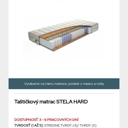
Vyrábame na mieru matrace, postele z masívu a rošty
Taštičkový matrac STELA HARD
DOSTUPNOSŤ: 3 - 6 PRACOVNÝCH DNÍ
TVRDOSŤ (1 AŽ 5):
STREDNE TVRDÝ (4)/ TVRDÝ (5)