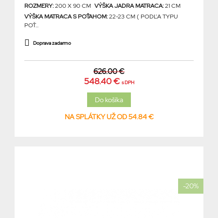
ROZMERY:
200 X 90 CM
VÝŠKA JADRA MATRACA:
21 CM
VÝŠKA MATRACA S POŤAHOM:
22-23 CM ( PODĽA TYPU
POŤ...
Doprava zadarmo
626.00 €
548.40 €
s DPH
NA SPLÁTKY UŽ OD 54.84 €
-20%