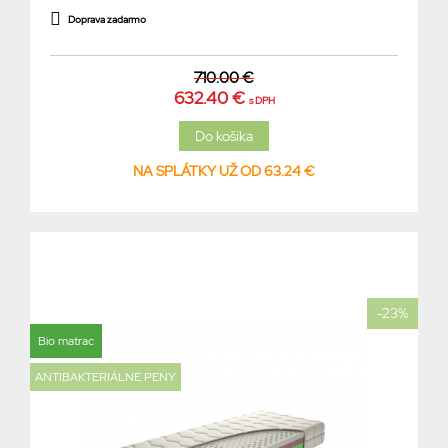
Doprava zadarmo
710.00 €
632.40 €
s DPH
NA SPLÁTKY UŽ OD 63.24 €
-23%
Bio matrac
ANTIBAKTERIÁLNE PENY