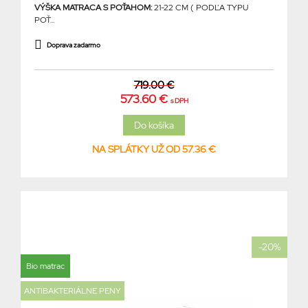
VÝŠKA MATRACA S POŤAHOM:
21-22 CM ( PODĽA TYPU
POŤ...
Doprava zadarmo
719.00 €
573.60 €
s DPH
NA SPLÁTKY UŽ OD 57.36 €
-20%
Bio matrac
ANTIBAKTERIÁLNE PENY