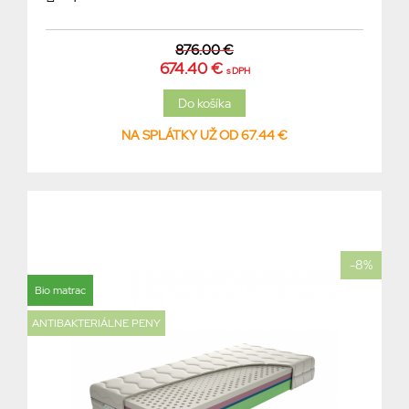
876.00 €
674.40 €
s DPH
NA SPLÁTKY UŽ OD 67.44 €
-8%
Bio matrac
ANTIBAKTERIÁLNE PENY