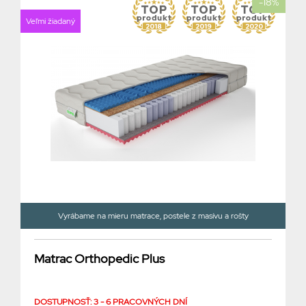
-18%
Veľmi žiadaný
Vyrábame na mieru matrace, postele z masívu a rošty
Matrac Orthopedic Plus
DOSTUPNOSŤ: 3 - 6 PRACOVNÝCH DNÍ