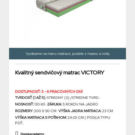
Vyrábame na mieru matrace, postele z masívu a rošty
Kvalitný sendvičový matrac VICTORY
DOSTUPNOSŤ: 3 - 6 PRACOVNÝCH DNÍ
TVRDOSŤ (1 AŽ 5):
STREDNÝ (3) /STREDNE TVRD...
NOSNOSŤ:
130 KG
ZÁRUKA:
5 ROKOV NA JADRO
ROZMERY:
200 X 90 CM
VÝŠKA JADRA MATRACA:
23 CM
VÝŠKA MATRACA S POŤAHOM:
24-25 CM ( PODĽA TYPU
POŤ...
Doprava zadarmo