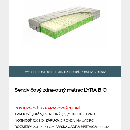
Vyrábame na mieru matrace, postele z masívu a rošty
Sendvičový zdravotný matrac LYRA BIO
DOSTUPNOSŤ: 3 - 6 PRACOVNÝCH DNÍ
TVRDOSŤ (1 AŽ 5):
STREDNÝ (3) /STREDNE TVRD...
NOSNOSŤ:
120 KG
ZÁRUKA:
5 ROKOV NA JADRO
ROZMERY:
200 X 90 CM
VÝŠKA JADRA MATRACA:
20 CM