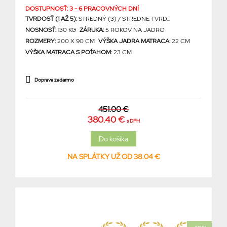
DOSTUPNOSŤ: 3 - 6 PRACOVNÝCH DNÍ
TVRDOSŤ (1 AŽ 5):
STREDNÝ (3) / STREDNE TVRD...
NOSNOSŤ:
130 KG
ZÁRUKA:
5 ROKOV NA JADRO
ROZMERY:
200 X 90 CM
VÝŠKA JADRA MATRACA:
22 CM
VÝŠKA MATRACA S POŤAHOM:
23 CM
Doprava zadarmo
451.00 €
380.40 €
s DPH
NA SPLÁTKY UŽ OD 38.04 €