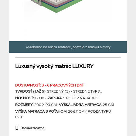
Vyrábame na mieru matrace, postele z masívu a rošty
Luxusný vysoký matrac LUXURY
DOSTUPNOSŤ: 3 - 6 PRACOVNÝCH DNÍ
TVRDOSŤ (1 AŽ 5):
STREDNÝ (3) / STREDNE TVRD...
NOSNOSŤ:
130 KG
ZÁRUKA:
5 ROKOV NA JADRO
ROZMERY:
200 X 90 CM
VÝŠKA JADRA MATRACA:
25 CM
VÝŠKA MATRACA S POŤAHOM:
26-27 CM ( PODĽA TYPU
POŤ...
Doprava zadarmo