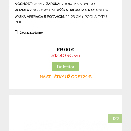
NOSNOSŤ:
130 KG
ZÁRUKA:
5 ROKOV NA JADRO
ROZMERY:
200 X 90 CM
VÝŠKA JADRA MATRACA:
21 CM
VÝŠKA MATRACA S POŤAHOM:
22-23 CM ( PODĽA TYPU
POŤ...
Doprava zadarmo
613.00 €
512.40 €
s DPH
NA SPLÁTKY UŽ OD 51.24 €
-12%