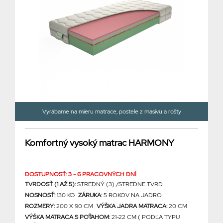
Vyrábame na mieru matrace, postele z masívu a rošty
Komfortný vysoký matrac HARMONY
DOSTUPNOSŤ: 3 - 6 PRACOVNÝCH DNÍ
TVRDOSŤ (1 AŽ 5):
STREDNÝ (3) /STREDNE TVRD...
NOSNOSŤ:
130 KG
ZÁRUKA:
5 ROKOV NA JADRO
ROZMERY:
200 X 90 CM
VÝŠKA JADRA MATRACA:
20 CM
VÝŠKA MATRACA S POŤAHOM:
21-22 CM ( PODĽA TYPU