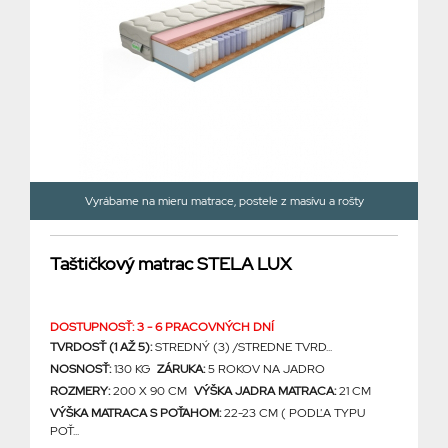
Vyrábame na mieru matrace, postele z masívu a rošty
Taštičkový matrac STELA LUX
DOSTUPNOSŤ: 3 - 6 PRACOVNÝCH DNÍ
TVRDOSŤ (1 AŽ 5):
STREDNÝ (3) /STREDNE TVRD...
NOSNOSŤ:
130 KG
ZÁRUKA:
5 ROKOV NA JADRO
ROZMERY:
200 X 90 CM
VÝŠKA JADRA MATRACA:
21 CM
VÝŠKA MATRACA S POŤAHOM:
22-23 CM ( PODĽA TYPU
POŤ...