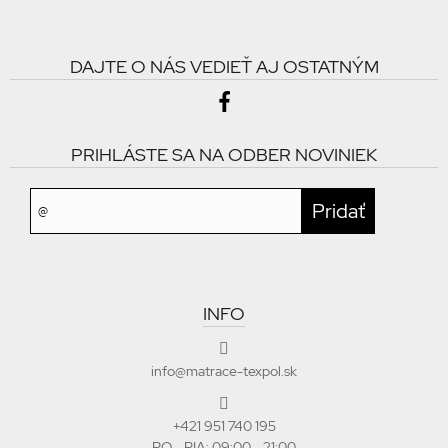
DAJTE O NÁS VEDIEŤ AJ OSTATNÝM
PRIHLÁSTE SA NA ODBER NOVINIEK
INFO
info@matrace-texpol.sk
+421 951 740 195
PO - PIA: 09:00 - 21:00