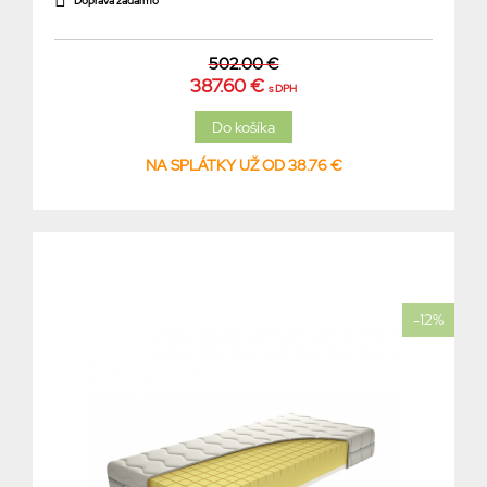
Doprava zadarmo
502.00 €
387.60 €
s DPH
NA SPLÁTKY UŽ OD 38.76 €
-12%