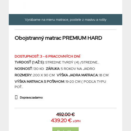
Vyrábame na mieru matrace, postele z masívu a rošty
Obojstranný matrac PREMIUM HARD
DOSTUPNOSŤ: 3 - 6 PRACOVNÝCH DNÍ
TVRDOSŤ (1 AŽ 5):
STREDNE TVRDÝ (4) /STREDNE...
NOSNOSŤ:
130 KG
ZÁRUKA:
5 ROKOV NA JADRO
ROZMERY:
200 X 90 CM
VÝŠKA JADRA MATRACA:
18 CM
VÝŠKA MATRACA S POŤAHOM:
19-20 CM ( PODĽA TYPU
POŤ...
Doprava zadarmo
492.00 €
439.20 €
s DPH