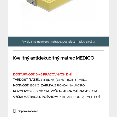
Vyrábame na mieru matrace, postele z masívu a rošty
Kvalitný antidekubitný matrac MEDICO
DOSTUPNOSŤ: 3 - 6 PRACOVNÝCH DNÍ
TVRDOSŤ (1 AŽ 5):
STREDNÝ (3) /STREDNE TVRD...
NOSNOSŤ:
120 KG
ZÁRUKA:
5 ROKOV NA JADRO
ROZMERY:
200 X 90 CM
VÝŠKA JADRA MATRACA:
16 CM
VÝŠKA MATRACA S POŤAHOM:
17-18 CM ( PODĽA TYPU POŤ...
Doprava zadarmo