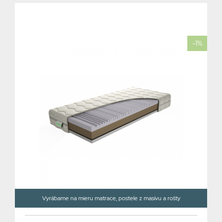
-1%
Vyrábame na mieru matrace, postele z masívu a rošty