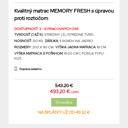
Kvalitný matrac MEMORY FRESH s úpravou
proti roztočom
DOSTUPNOSŤ: 3 - 6 PRACOVNÝCH DNÍ
TVRDOSŤ (1 AŽ 5):
STREDNÝ (3) /STREDNE TVRD...
NOSNOSŤ:
120 KG
ZÁRUKA:
5 ROKOV NA JADRO
ROZMERY:
200 X 90 CM
VÝŠKA JADRA MATRACA:
18 CM
VÝŠKA MATRACA S POŤAHOM:
19-20 CM ( PODĽA TYPU
POŤ...
Doprava zadarmo
543.20 €
493.20 €
s DPH
NA SPLÁTKY UŽ OD 49.32 €