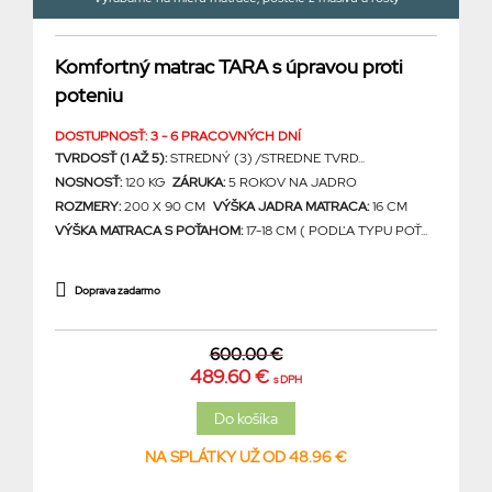
Komfortný matrac TARA s úpravou proti
poteniu
DOSTUPNOSŤ: 3 - 6 PRACOVNÝCH DNÍ
TVRDOSŤ (1 AŽ 5):
STREDNÝ (3) /STREDNE TVRD...
NOSNOSŤ:
120 KG
ZÁRUKA:
5 ROKOV NA JADRO
ROZMERY:
200 X 90 CM
VÝŠKA JADRA MATRACA:
16 CM
VÝŠKA MATRACA S POŤAHOM:
17-18 CM ( PODĽA TYPU POŤ...
Doprava zadarmo
600.00 €
489.60 €
s DPH
NA SPLÁTKY UŽ OD 48.96 €