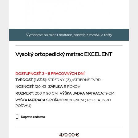
Vyrábame na mieru matrace, postele z masívu a rošty
Vysoký ortopedický matrac EXCELENT
DOSTUPNOSŤ: 3 - 6 PRACOVNÝCH DNÍ
TVRDOSŤ (1 AŽ 5):
STREDNÝ (3) /STREDNE TVRD...
NOSNOSŤ:
120 KG
ZÁRUKA:
5 ROKOV
ROZMERY:
200 X 90 CM
VÝŠKA JADRA MATRACA:
19 CM
VÝŠKA MATRACA S POŤAHOM:
20-21CM ( PODĽA TYPU
POŤAHU)
Doprava zadarmo
470.00 €