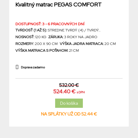
Kvalitný matrac PEGAS COMFORT
DOSTUPNOSŤ: 3 - 6 PRACOVNÝCH DNÍ
TVRDOSŤ (1 AŽ 5):
STREDNE TVRDÝ (4) / TVRDÝ...
NOSNOSŤ:
120 KG
ZÁRUKA:
3 ROKY NA JADRO
ROZMERY:
200 X 90 CM
VÝŠKA JADRA MATRACA:
20 CM
VÝŠKA MATRACA S POŤAHOM:
21 CM
Doprava zadarmo
532.00 €
524.40 €
s DPH
NA SPLÁTKY UŽ OD 52.44 €