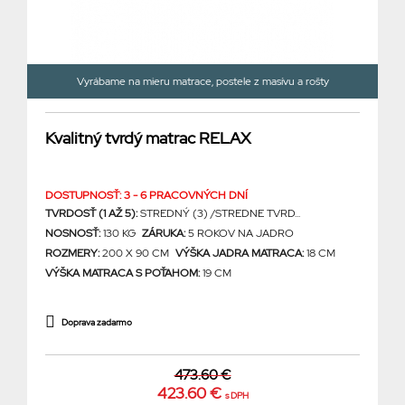
Vyrábame na mieru matrace, postele z masívu a rošty
Kvalitný tvrdý matrac RELAX
DOSTUPNOSŤ: 3 - 6 PRACOVNÝCH DNÍ
TVRDOSŤ (1 AŽ 5):
STREDNÝ (3) /STREDNE TVRD...
NOSNOSŤ:
130 KG
ZÁRUKA:
5 ROKOV NA JADRO
ROZMERY:
200 X 90 CM
VÝŠKA JADRA MATRACA:
18 CM
VÝŠKA MATRACA S POŤAHOM:
19 CM
Doprava zadarmo
473.60 €
423.60 €
s DPH