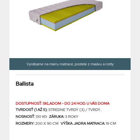
Vyrábame na mieru matrace, postele z masívu a rošty
Ballista
DOSTUPNOSŤ: SKLADOM - DO 24 HOD. U VÁS DOMA
TVRDOSŤ (1 AŽ 5):
STREDNE TVRDÝ (3) / TVRDÝ...
NOSNOSŤ:
130 KG
ZÁRUKA:
3 ROKY
ROZMERY:
200 X 90 CM
VÝŠKA JADRA MATRACA:
19 CM