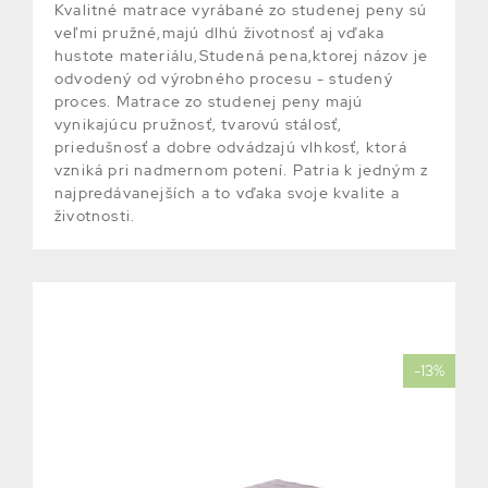
Kvalitné matrace vyrábané zo studenej peny sú
veľmi pružné,majú dlhú životnosť aj vďaka
hustote materiálu,Studená pena,ktorej názov je
odvodený od výrobného procesu - studený
proces. Matrace zo studenej peny majú
vynikajúcu pružnosť, tvarovú stálosť,
priedušnosť a dobre odvádzajú vlhkosť, ktorá
vzniká pri nadmernom potení. Patria k jedným z
najpredávanejších a to vďaka svoje kvalite a
životnosti.
-13%