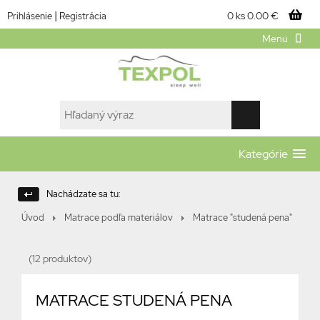
|
0 ks
0.00 €
Prihlásenie
Registrácia
Menu
Kategórie
Nachádzate sa tu:
Úvod
Matrace podľa materiálov
Matrace "studená pena"
(12 produktov)
MATRACE STUDENÁ PENA