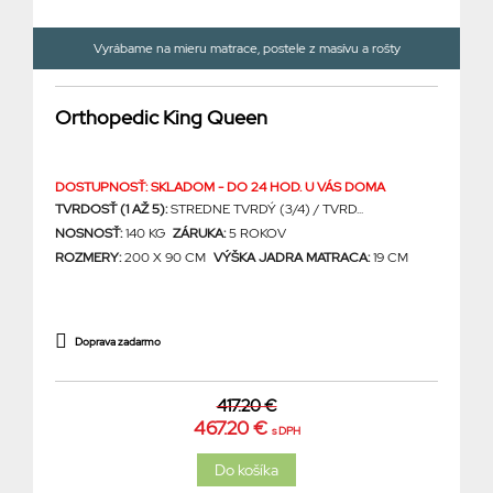
Vyrábame na mieru matrace, postele z masívu a rošty
Orthopedic King Queen
DOSTUPNOSŤ: SKLADOM - DO 24 HOD. U VÁS DOMA
TVRDOSŤ (1 AŽ 5):
STREDNE TVRDÝ (3/4) / TVRD...
NOSNOSŤ:
140 KG
ZÁRUKA:
5 ROKOV
ROZMERY:
200 X 90 CM
VÝŠKA JADRA MATRACA:
19 CM
Doprava zadarmo
417.20 €
467.20 €
s DPH