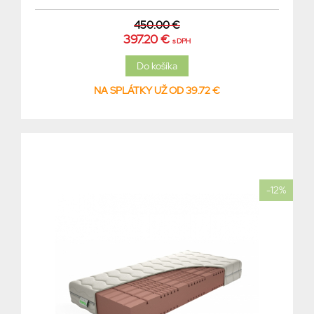
450.00 €
397.20 €
s DPH
NA SPLÁTKY UŽ OD 39.72 €
-12%