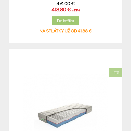
474.00 €
418.80 €
s DPH
NA SPLÁTKY UŽ OD 41.88 €
-11%