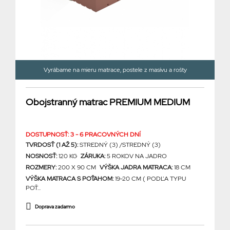
Vyrábame na mieru matrace, postele z masívu a rošty
Obojstranný matrac PREMIUM MEDIUM
DOSTUPNOSŤ: 3 - 6 PRACOVNÝCH DNÍ
TVRDOSŤ (1 AŽ 5):
STREDNÝ (3) /STREDNÝ (3)
NOSNOSŤ:
120 KG
ZÁRUKA:
5 ROKOV NA JADRO
ROZMERY:
200 X 90 CM
VÝŠKA JADRA MATRACA:
18 CM
VÝŠKA MATRACA S POŤAHOM:
19-20 CM ( PODĽA TYPU
POŤ...
Doprava zadarmo