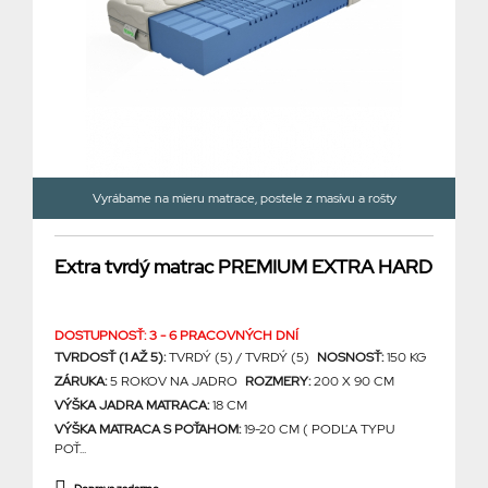
Vyrábame na mieru matrace, postele z masívu a rošty
Extra tvrdý matrac PREMIUM EXTRA HARD
DOSTUPNOSŤ: 3 - 6 PRACOVNÝCH DNÍ
TVRDOSŤ (1 AŽ 5):
TVRDÝ (5) / TVRDÝ (5)
NOSNOSŤ:
150 KG
ZÁRUKA:
5 ROKOV NA JADRO
ROZMERY:
200 X 90 CM
VÝŠKA JADRA MATRACA:
18 CM
VÝŠKA MATRACA S POŤAHOM:
19-20 CM ( PODĽA TYPU
POŤ...