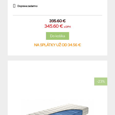
Doprava zadarmo
395.60 €
345.60 €
s DPH
NA SPLÁTKY UŽ OD 34.56 €
-23%