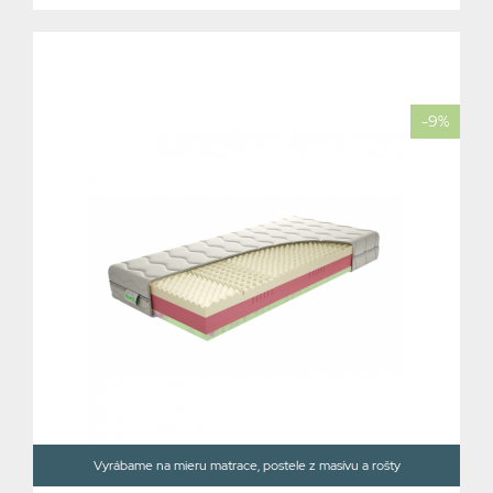
-9%
Vyrábame na mieru matrace, postele z masívu a rošty