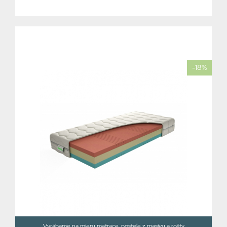
-18%
Vyrábame na mieru matrace, postele z masívu a rošty