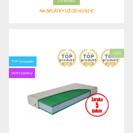
NA SPLÁTKY UŽ OD 43.92 €
+12%
TOP bestseller
Veľmi žiadaný