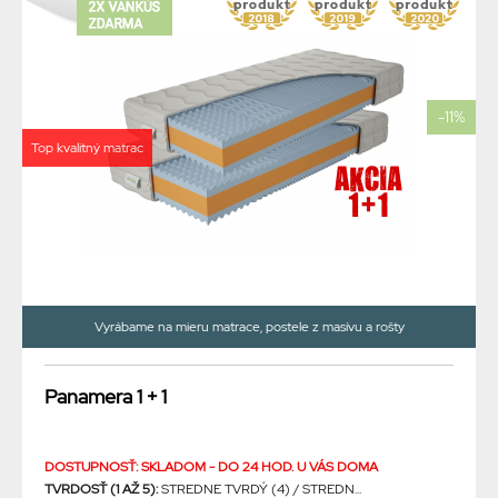
-11%
Top kvalitný matrac
Vyrábame na mieru matrace, postele z masívu a rošty
Panamera 1 + 1
DOSTUPNOSŤ: SKLADOM - DO 24 HOD. U VÁS DOMA
TVRDOSŤ (1 AŽ 5):
STREDNE TVRDÝ (4) / STREDN...