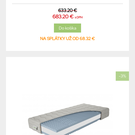
633.20 €
683.20 €
s DPH
NA SPLÁTKY UŽ OD 68.32 €
-3%