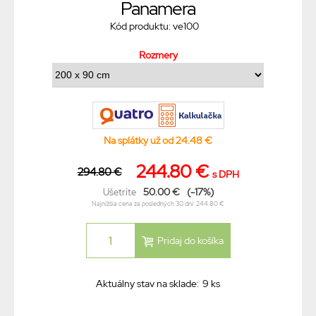
Panamera
Kód produktu: ve100
Rozmery
Na splátky už od 24.48 €
244.80 €
294.80 €
s DPH
50.00 €
(-17%)
Ušetríte
Najnižšia cena za posledných 30 dní: 244.80 €
Aktuálny stav na sklade:
9 ks