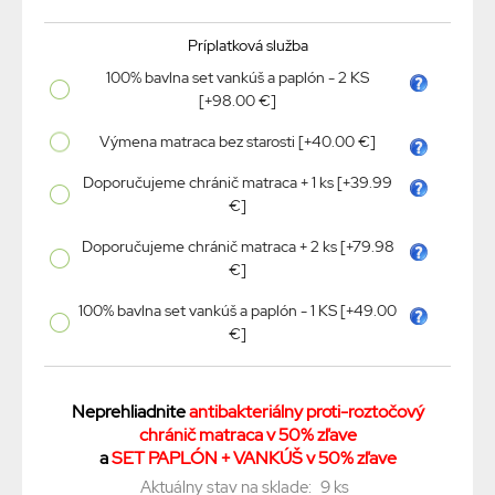
Príplatková služba
100% bavlna set vankúš a paplón - 2 KS
[+98.00 €]
Výmena matraca bez starosti [+40.00 €]
Doporučujeme chránič matraca + 1 ks [+39.99
€]
Doporučujeme chránič matraca + 2 ks [+79.98
€]
100% bavlna set vankúš a paplón - 1 KS [+49.00
€]
Neprehliadnite
antibakteriálny proti-roztočový
chránič matraca v 50% zľave
a
SET PAPLÓN + VANKÚŠ v 50% zľave
Aktuálny stav na sklade:
9 ks