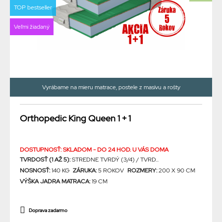
TOP bestseller
Veľmi žiadaný
Vyrábame na mieru matrace, postele z masívu a rošty
Orthopedic King Queen 1 + 1
DOSTUPNOSŤ: SKLADOM - DO 24 HOD. U VÁS DOMA
TVRDOSŤ (1 AŽ 5):
STREDNE TVRDÝ (3/4) / TVRD...
NOSNOSŤ:
140 KG
ZÁRUKA:
5 ROKOV
ROZMERY:
200 X 90 CM
VÝŠKA JADRA MATRACA:
19 CM
Doprava zadarmo