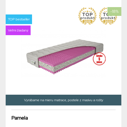
-18%
TOP bestseller
Veľmi žiadaný
Vyrábame na mieru matrace, postele z masívu a rošty
Pamela