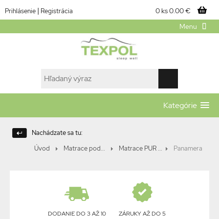
|
0 ks
0.00 €
Prihlásenie
Registrácia
Menu
Kategórie
Nachádzate sa tu:
Úvod
Matrace pod...
Matrace PUR ...
Panamera
DODANIE DO 3 AŽ 10
ZÁRUKY AŽ DO 5