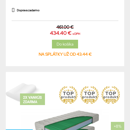
Doprava zadarmo
461.00 €
434.40 €
s DPH
NA SPLÁTKY UŽ OD 43.44 €
+8%