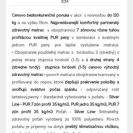
1CM
Cenovo bezkonkurenčná ponuka
v akcii s nosnosťou
do 120
kg
a na výšku 19cm.
Najpredávanejší komfortný partnerský
zdravotný matrac
s obojstrannou
7 zónovou rôzne tuhou
profiláciou kvalitnej PUR peny
v kombinácii s kvalitným
jadrom PUR peny pre lepšie vystuženie matraca.
• Obojstranne použiteľný matrac s tvrdosťou 3 (stredný) z
jednej strany stupnica tvrdosti (1-5) a
z druhej strany 4
(stredne tvrdý) stupnica tvrdosti (1-5) cenovo výhodný
zdravotný matrac
• povrch matraca obojstranne tvarovaný a
profilovaný do nopov, ktoré
zlepšujú prekrvenie pokožky a
uvoľňujú svalstvo počas spánku
• odporúčaný rošt
lamelový,pevný • štandardné vyhotovenie v poťahu -
Silver
Line
•
PUR 7 zón profil 35 kg/m3, PUR jadro 35 kg/m3, PUR 7
zón profil 35 kg/m3
Poťah -
Silver Line
• Snímateľný,
zdravotný poťah vyrobený zo 100% polyesteru. Povrch
poťahu je príjemný na dotyk
prešitý klimatizačnou vložkou,