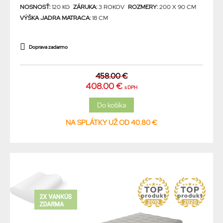
NOSNOSŤ:
120 KG
ZÁRUKA:
3 ROKOV
ROZMERY:
200 X 90 CM
VÝŠKA JADRA MATRACA:
18 CM
Doprava zadarmo
458.00 €
408.00 €
s DPH
NA SPLÁTKY UŽ OD 40.80 €