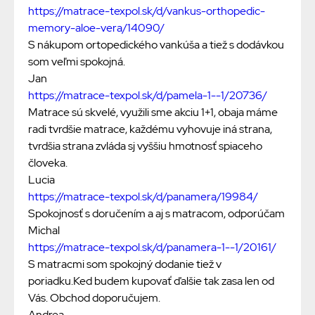
https://matrace-texpol.sk/d/vankus-orthopedic-
memory-aloe-vera/14090/
S nákupom ortopedického vankúša a tiež s dodávkou
som veľmi spokojná.
Jan
https://matrace-texpol.sk/d/pamela-1--1/20736/
Matrace sú skvelé, využili sme akciu 1+1, obaja máme
radi tvrdšie matrace, každému vyhovuje iná strana,
tvrdšia strana zvláda sj vyššiu hmotnosť spiaceho
človeka.
Lucia
https://matrace-texpol.sk/d/panamera/19984/
Spokojnosť s doručením a aj s matracom, odporúčam
Michal
https://matrace-texpol.sk/d/panamera-1--1/20161/
S matracmi som spokojný dodanie tiež v
poriadku.Ked budem kupovať ďalšie tak zasa len od
Vás. Obchod doporučujem.
Andrea