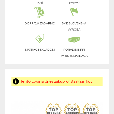
DNÍ
ROKOV
DOPRAVA ZADARMO
SME SLOVENSKÁ
VÝROBA
MATRACE SKLADOM
PORADÍME PRI
VÝBERE MATRACA
Tento tovar si dnes zakúpilo 13 zákazníkov