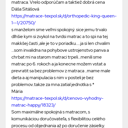
matraca. Vrelo odporúčam a taktiež dobrá cena
Dáša Sitášová
https://matrace-texpol.sk/d/orthopedic-king-queen-
1--1/20750/
s manželom sme veľmi spokojný. sice jemu trvalo
dlhšie kym si zvykol na tvrdsi matrac a to spi na tej
makkšej časti ,ale je to v poriadku.....ja si len chvalim
...som invalidna na pohybove ustrojenstvo panva a
chrbat mi na starom matraci trpeli...menili sme
matrac po 6. rokoch a ja konecne možem vstat a
prevratit sa bez problemov z matraca ..mame male
dieta a aj manipulacia s nim v posteli je bez
problemov..takze za mna zatial jednotka s *
Mária
https://matrace-texpol.sk/d/cenovo-vyhodny-
matrac-happy/18323/
Som maximálne spokojná s matracom, s
komunikáciou doručovateľa, s flexibilitou celého
procesu od objednania až po doručenie zásielky.