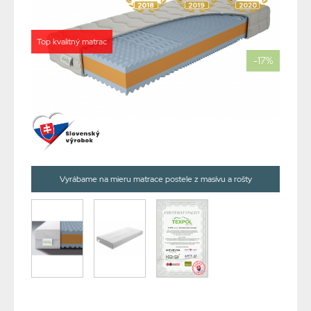
Top kvalitný matrac
-17%
Vyrábame na mieru matrace postele z masívu a rošty