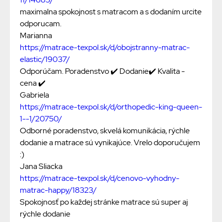
maximalna spokojnost s matracom a s dodaním urcite
odporucam.
Marianna
https://matrace-texpol.sk/d/obojstranny-matrac-
elastic/19037/
Odporúčam. Poradenstvo ✔️ Dodanie✔️ Kvalita -
cena ✔️
Gabriela
https://matrace-texpol.sk/d/orthopedic-king-queen-
1--1/20750/
Odborné poradenstvo, skvelá komunikácia, rýchle
dodanie a matrace sú vynikajúce. Vrelo doporučujem
:)
Jana Sliacka
https://matrace-texpol.sk/d/cenovo-vyhodny-
matrac-happy/18323/
Spokojnosť po každej stránke matrace sú super aj
rýchle dodanie