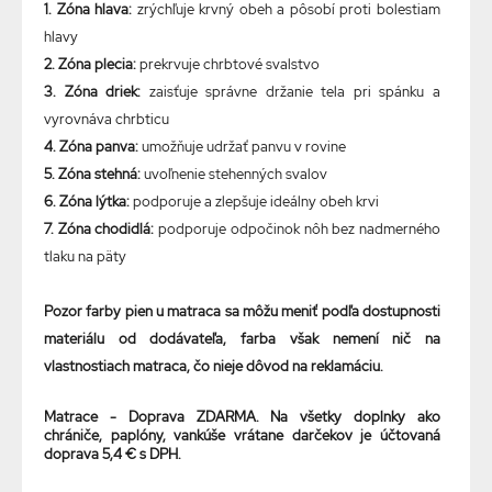
1. Zóna hlava:
zrýchľuje krvný obeh a pôsobí proti bolestiam
hlavy
2. Zóna plecia:
prekrvuje chrbtové svalstvo
3. Zóna driek:
zaisťuje správne držanie tela pri spánku a
vyrovnáva chrbticu
4. Zóna panva:
umožňuje udržať panvu v rovine
5. Zóna stehná:
uvoľnenie stehenných svalov
6. Zóna lýtka:
podporuje a zlepšuje ideálny obeh krvi
7. Zóna chodidlá:
podporuje odpočinok nôh bez nadmerného
tlaku na päty
Pozor farby pien u matraca sa môžu meniť podľa dostupnosti
materiálu od dodávateľa, farba však nemení nič na
vlastnostiach matraca, čo nieje dôvod na reklamáciu.
Matrace - Doprava ZDARMA. Na všetky doplnky ako
chrániče, paplóny, vankúše vrátane darčekov je účtovaná
doprava 5,4 € s DPH.