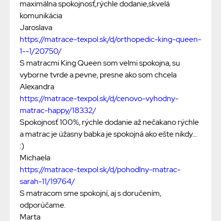
maximálna spokojnosť,rýchle dodanie,skvelá
komunikácia
Jaroslava
https://matrace-texpol.sk/d/orthopedic-king-queen-
1--1/20750/
S matracmi King Queen som velmi spokojna, su
vyborne tvrde a pevne, presne ako som chcela
Alexandra
https://matrace-texpol.sk/d/cenovo-vyhodny-
matrac-happy/18332/
Spokojnosť 100%, rýchle dodanie až nečakano rýchle
a matrac je úžasny babka je spokojná ako ešte nikdy...
:)
Michaela
https://matrace-texpol.sk/d/pohodlny-matrac-
sarah-11/19764/
S matracom sme spokojní, aj s doručením,
odporúčame.
Marta