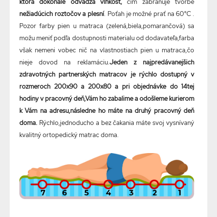
ktorá dokonale odvádza vlhkosť,
čím zabraňuje tvorbe
nežiadúcich roztočov a plesní
. Poťah je možné prať na 60°C .
Pozor farby pien u matraca (zelená,biela,pomarančová) sa
možu meniť podľa dostupnosti materialu od dodavateľa,farba
však nemeni vobec nič na vlastnostiach pien u matraca,čo
nieje dovod na reklamáciu.
Jeden z najpredávanejšich
zdravotných partnerských matracov je rýchlo dostupný v
rozmeroch 200x90 a 200x80 a pri objednávke do 14tej
hodiny v pracovný deň,Vám ho zabalime a odošleme kurierom
k Vám na adresu,následne ho máte na druhý pracovný deň
doma.
Rýchlo,jednoducho a bez čakania máte svoj vysnívaný
kvalitný ortopedický matrac doma.