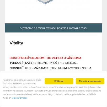
Vyrábame na mieru matrace, postele z masívu a rošty
Vitality
DOSTUPNOSŤ: SKLADOM - DO 24 HOD. U VÁS DOMA
TVRDOSŤ (1 AŽ 5):
STREDNE TVRDÝ (4) / STREDN...
NOSNOSŤ:
110 KG
ZÁRUKA:
3 ROKY
ROZMERY:
200 X 90 CM
VÝŠKA JADRA MATRACA:
18 CM
VÝŠKA MATRACA S POŤAHOM:
19 CM
Na stránke spoločnosti Matrace Trade
Súhlasím
Podrobné nastavenia
s.r.o., IČO 53989732, používame
súbory cookies na zaistenie funkčnosti webu a s vaším súhlasom aj na personalizáciu jeho obsahu.
Doprava zadarmo
Kliknutím na tlačidlo „Súhlasím“ súhlasíte s využívaním cookies a predaním údajov o správaní sa na
webe na zobrazenie cielenej reklamy na sociálnych sieťach, reklamných sieťach a na ďalších
weboch.
Viac informácií
252.00 €
243.60 €
s DPH