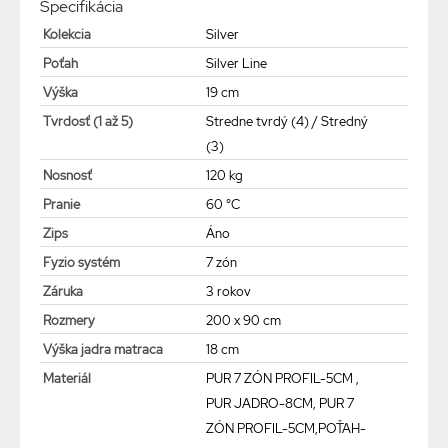
Špecifikácia
Kolekcia
Silver
Poťah
Silver Line
Výška
19 cm
Tvrdosť (1 až 5)
Stredne tvrdý (4) / Stredný
(3)
Nosnosť
120 kg
Pranie
60 °C
Zips
Áno
Fyzio systém
7 zón
Záruka
3 rokov
Rozmery
200 x 90 cm
Výška jadra matraca
18 cm
Materiál
PUR 7 ZÓN PROFIL-5CM ,
PUR JADRO-8CM, PUR 7
ZÓN PROFIL-5CM,POŤAH-