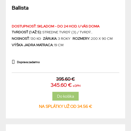
Ballista
DOSTUPNOSŤ: SKLADOM - DO 24 HOD. U VÁS DOMA
TVRDOSŤ (1 AŽ 5):
STREDNE TVRDÝ (3) / TVRDÝ...
NOSNOSŤ:
130 KG
ZÁRUKA:
3 ROKY
ROZMERY:
200 X 90 CM
VÝŠKA JADRA MATRACA:
19 CM
Doprava zadarmo
395.60 €
345.60 €
s DPH
NA SPLÁTKY UŽ OD 34.56 €