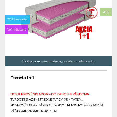
-6%
TOP bestseller
Veľmi žiadaný
Vyrábame na mieru matrace, postele z masívu a rošty
Pamela 1 + 1
DOSTUPNOSŤ: SKLADOM - DO 24 HOD. U VÁS DOMA
TVRDOSŤ (1 AŽ 5):
STREDNE TVRDÝ (4) / TVRDÝ...
NOSNOSŤ:
130 KG
ZÁRUKA:
5 ROKOV
ROZMERY:
200 X 90 CM
VÝŠKA JADRA MATRACA:
17 CM