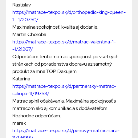
Rastislav
https://matrace-texpol.sk/d/orthopedic-king-queen-
1--1/20750/
Maximalna spokojnosť, kvalita aj dodanie.
Martin Choroba
https://matrace-texpol.sk/d/matrac-valentina-1-
-1/21267/
Odporúčam tento matrac spokojnost po vsetkych
stránkach od poradenstva dopravu az samotný
produkt za mna TOP. Ďakujem.
Katarína
https://matrace-texpol.sk/d/partnersky-matrac-
caliopa-11/19753/
Matrac splnil očakávania. Maximálna spokojnosť s
matracom ako aj komunikácia s dodávateľom.
Rozhodne odporúčam.
marek
https://matrace-texpol.sk/d/penovy-matrac-zara-
11/14685/