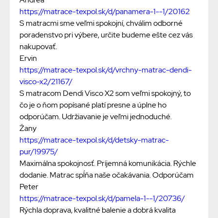
https://matrace-texpol.sk/d/panamera-1--1/20162
S matracmi sme veľmi spokojní, chválim odborné
poradenstvo pri výbere, určite budeme ešte cez vás
nakupovať.
Ervin
https://matrace-texpol.sk/d/vrchny-matrac-dendi-
visco-x2/21167/
S matracom Dendi Visco X2 som veľmi spokojný, to
čo je o ňom popísané platí presne a úplne ho
odporúčam. Udržiavanie je veľmi jednoduché.
Žany
https://matrace-texpol.sk/d/detsky-matrac-
pur/19975/
Maximálna spokojnosť. Príjemná komunikácia. Rýchle
dodanie. Matrac spĺňa naše očakávania. Odporúčam
Peter
https://matrace-texpol.sk/d/pamela-1--1/20736/
Rýchla doprava, kvalitné balenie a dobrá kvalita