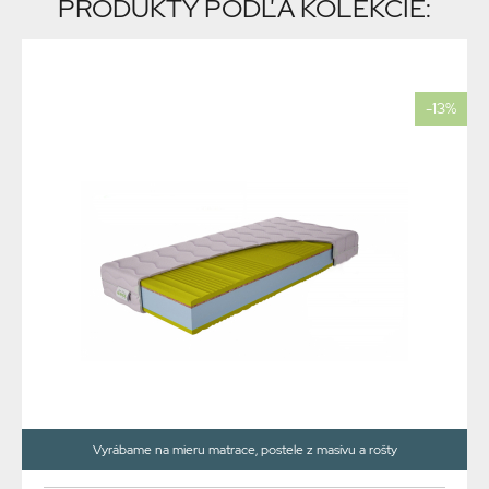
PRODUKTY PODĽA KOLEKCIE:
-13%
Vyrábame na mieru matrace, postele z masívu a rošty