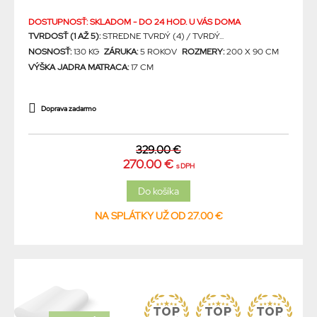
DOSTUPNOSŤ: SKLADOM - DO 24 HOD. U VÁS DOMA
TVRDOSŤ (1 AŽ 5):
STREDNE TVRDÝ (4) / TVRDÝ...
NOSNOSŤ:
130 KG
ZÁRUKA:
5 ROKOV
ROZMERY:
200 X 90 CM
VÝŠKA JADRA MATRACA:
17 CM
Doprava zadarmo
329.00 €
270.00 €
s DPH
NA SPLÁTKY UŽ OD 27.00 €