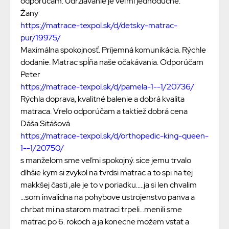
odporúčam. Udržiavanie je veľmi jednoduché.
Žany
https://matrace-texpol.sk/d/detsky-matrac-
pur/19975/
Maximálna spokojnosť. Príjemná komunikácia. Rýchle
dodanie. Matrac spĺňa naše očakávania. Odporúčam
Peter
https://matrace-texpol.sk/d/pamela-1--1/20736/
Rýchla doprava, kvalitné balenie a dobrá kvalita
matraca. Vrelo odporúčam a taktiež dobrá cena
Dáša Sitášová
https://matrace-texpol.sk/d/orthopedic-king-queen-
1--1/20750/
s manželom sme veľmi spokojný. sice jemu trvalo
dlhšie kym si zvykol na tvrdsi matrac a to spi na tej
makkšej časti ,ale je to v poriadku.....ja si len chvalim
...som invalidna na pohybove ustrojenstvo panva a
chrbat mi na starom matraci trpeli...menili sme
matrac po 6. rokoch a ja konecne možem vstat a