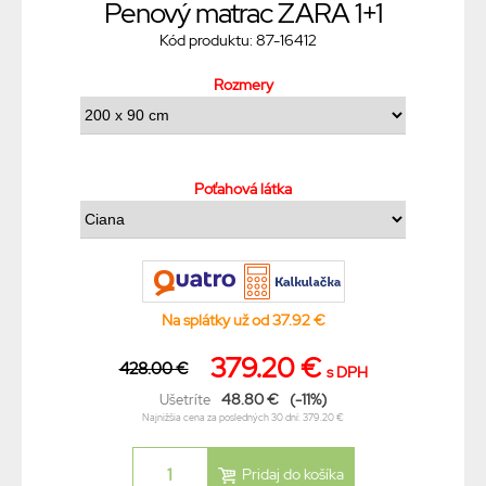
Penový matrac ZARA 1+1
Kód produktu: 87-16412
Rozmery
Poťahová látka
Na splátky už od 37.92 €
379.20 €
428.00 €
s DPH
48.80 €
(-11%)
Ušetríte
Najnižšia cena za posledných 30 dní: 379.20 €