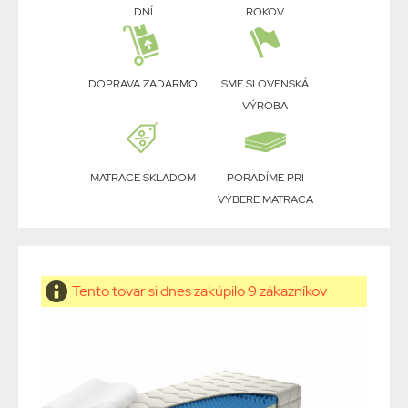
DNÍ
ROKOV
DOPRAVA ZADARMO
SME SLOVENSKÁ
VÝROBA
MATRACE SKLADOM
PORADÍME PRI
VÝBERE MATRACA
Tento tovar si dnes zakúpilo 9 zákazníkov