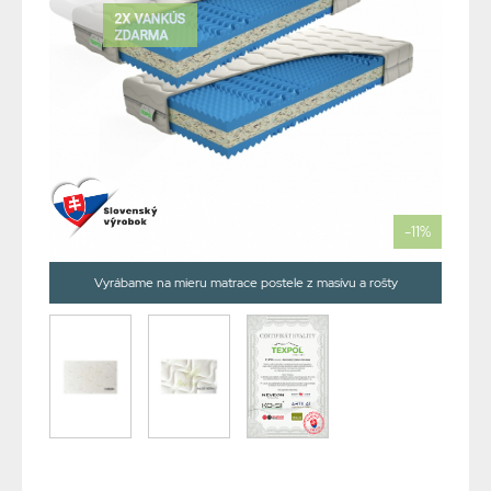
-11%
Vyrábame na mieru matrace postele z masívu a rošty