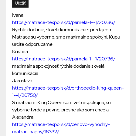
Ivana
https://matrace-texpol.sk/d/pamela-1--1/20736/
Rychle dodanie, skvela komunikacia s predajcom.
Matrace su vyborne, sme maximalne spokojni. Kupu
urcite odporucame.
Kristína
https://matrace-texpol.sk/d/pamela-1--1/20736/
maximálna spokojnosť,rýchle dodanie,skvelá
komunikácia
Jaroslava
https://matrace-texpol.sk/d/orthopedic-king-queen-
1--1/20750/
S matracmi King Queen som velmi spokojna, su
vyborne tvrde a pevne, presne ako som chcela
Alexandra
https://matrace-texpol.sk/d/cenovo-vyhodny-
matrac-happy/18332/