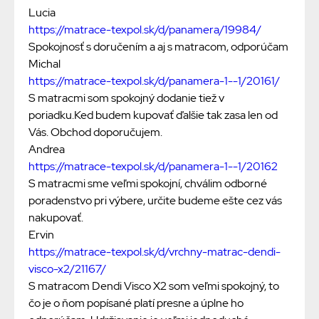
Lucia
https://matrace-texpol.sk/d/panamera/19984/
Spokojnosť s doručením a aj s matracom, odporúčam
Michal
https://matrace-texpol.sk/d/panamera-1--1/20161/
S matracmi som spokojný dodanie tiež v
poriadku.Ked budem kupovať ďalšie tak zasa len od
Vás. Obchod doporučujem.
Andrea
https://matrace-texpol.sk/d/panamera-1--1/20162
S matracmi sme veľmi spokojní, chválim odborné
poradenstvo pri výbere, určite budeme ešte cez vás
nakupovať.
Ervin
https://matrace-texpol.sk/d/vrchny-matrac-dendi-
visco-x2/21167/
S matracom Dendi Visco X2 som veľmi spokojný, to
čo je o ňom popísané platí presne a úplne ho