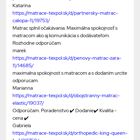
Katarína
https://matrace-texpol.sk/d/partnersky-matrac-
caliopa-11/19753/
Matrac splnil očakávania. Maximálna spokojnosť s
matracom ako aj komunikácia s dodávateľom.
Rozhodne odporúčam.
marek
https://matrace-texpol.sk/d/penovy-matrac-zara-
11/14685/
maximalna spokojnost s matracom a s dodaním urcite
odporucam.
Marianna
https://matrace-texpol.sk/d/obojstranny-matrac-
elastic/19037/
Odporúčam. Poradenstvo ✔️ Dodanie✔️ Kvalita -
cena ✔️
Gabriela
https://matrace-texpol.sk/d/orthopedic-king-queen-