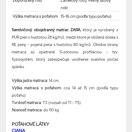
Doporučený rošt
Lamelový rošt/ Pevný latový
rošt
Výška matraca s poťahom
15-16 cm (podľa typu poťahu)
Sendvičový obojstranný matrac ZARA
, ktorý je vyrobený z
PUR pien s hustotou 28 kg/m
3
, medzi ktoré je vložená doska z
RE peny - pojená pena s hustotou 80 kg/m
3
. Obidve strany
matraca sú opatrené 5-zónovou profiláciou - tzv.
fyziosystém, ktorý zabezpečuje uvoľnenie svalstva počas
spánku.
Výška jadra matraca:
14 cm
Výška matraca s poťahom:
cca 14 až 15 cm (podľa typu
poťahu)
Tvrdosť matraca:
T3 (rozsah od T1 - T5)
Nosnosť matraca:
do 110 kg
POŤAHOVÉ LÁTKY
CIANA