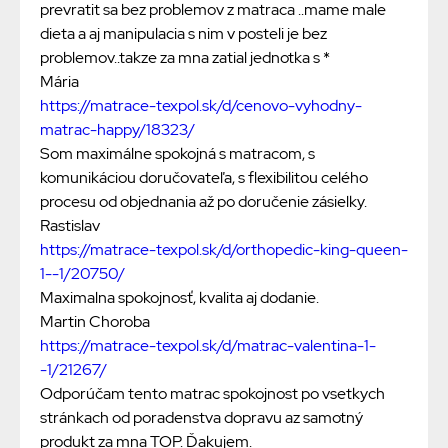
prevratit sa bez problemov z matraca ..mame male
dieta a aj manipulacia s nim v posteli je bez
problemov..takze za mna zatial jednotka s *
Mária
https://matrace-texpol.sk/d/cenovo-vyhodny-
matrac-happy/18323/
Som maximálne spokojná s matracom, s
komunikáciou doručovateľa, s flexibilitou celého
procesu od objednania až po doručenie zásielky.
Rastislav
https://matrace-texpol.sk/d/orthopedic-king-queen-
1--1/20750/
Maximalna spokojnosť, kvalita aj dodanie.
Martin Choroba
https://matrace-texpol.sk/d/matrac-valentina-1-
-1/21267/
Odporúčam tento matrac spokojnost po vsetkych
stránkach od poradenstva dopravu az samotný
produkt za mna TOP. Ďakujem.