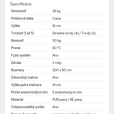
Špecifikácia
Hmotnosť
26 kg
Poťahová látka
Ciana
Výška
16 cm
Tvrdosť (1 až 5)
Stredne tvrdý (4) / Tvrdý (5)
Nosnosť
110 kg
Pranie
60 °C
Fyzio systém
Áno
Záruka
2 roky
Rozmery
200 x 90 cm
Zdravotný matrac
Áno
Výška jadra matraca
14 cm
Počet anatomických zón
5 anatomických zón
Materiál
PUR pena / RE pena
Odzipsovateľný poťah
Áno