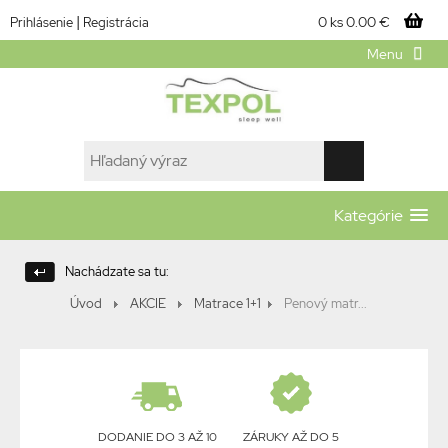
|
0 ks
0.00 €
Prihlásenie
Registrácia
Menu
Kategórie
Nachádzate sa tu:
Úvod
AKCIE
Matrace 1+1
Penový matr...
DODANIE DO 3 AŽ 10
ZÁRUKY AŽ DO 5