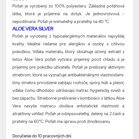
Poťah je vyrobený zo 100% polyesteru. Základná poťahová
látka, ktorá je príjemná na dotyk. Je jednovrstvová -
nepodšívaná. Poťah je snímateľný a prateľný na 40 °C.
ALOE VERA SILVER
Poťah je vyrobený z hypoalergénnych materiálov najvyššej
kvality. Ideálne riešenie pre alergikov a osoby s citlivou
pokožkou. Vďaka materiálu, ktorý obsahuje účinný extrakt z
listov Aloe Vera poťah vytvára príjemný pocit chladu a je
príjemný pre pokožku užívateľa. Poťah je prešívaný aktívnym
striebrom, ktoré sa vyznačuje antibakteriálnymi vlastnosťami.
Ióny striebra prirodzene zabíjajú roztoče, spóry húb a plesní,
vďaka čomu dlhodobo udržiavajú matrac hygienicky svieži a
bez zápachu. Strieborné prešívanie v kombinácii s látkou Aloe
Vera navyše matracu dodáva antistatické vlastnosti a
atraktívny vzhľad. Poťah je odzipsovateľný, delený na 2 časti a
pratelný na 60°C. Poťah ma úpravu proti žmolkovaniu.
Doručenie do 10 pracovných dní.