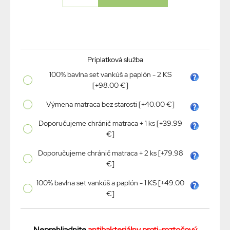
Príplatková služba
100% bavlna set vankúš a paplón - 2 KS
[+98.00 €]
Výmena matraca bez starosti [+40.00 €]
Doporučujeme chránič matraca + 1 ks [+39.99
€]
Doporučujeme chránič matraca + 2 ks [+79.98
€]
100% bavlna set vankúš a paplón - 1 KS [+49.00
€]
Neprehliadnite
antibakteriálny proti-roztočový