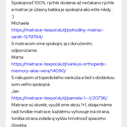
Spokojnosť 100%, rýchle dodanie až nečakano rýchle
a matrac je úžasny babka je spokojná ako ešte nikdy...
:)
Michaela
https://matrace-texpol.sk/d/pohodlny-matrac-
sarah-11/19764/
S matracom sme spokojní, aj s doručením,
odporúčame.
Marta
https://matrace-texpol.sk/d/vankus-orthopedic-
memory-aloe-vera/14090/
S nákupom ortopedického vankúša a tiež s dodávkou
som veľmi spokojná.
Jan
https://matrace-texpol.sk/d/pamela-1--1/20736/
Matrace sú skvelé, využili sme akciu 1+1, obaja máme
radi tvrdšie matrace, každému vyhovuje iná strana,
tvrdšia strana zvláda sj vyššiu hmotnosť spiaceho
človeka.