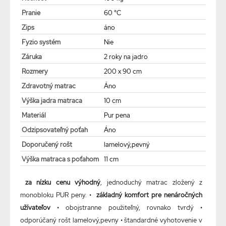
Pranie
60 °C
Zips
áno
Fyzio systém
Nie
Záruka
2 roky na jadro
Rozmery
200 x 90 cm
Zdravotný matrac
Áno
Výška jadra matraca
10 cm
Materiál
Pur pena
Odzipsovateľný poťah
Áno
Doporučený rošt
lamelový,pevný
Výška matraca s poťahom
11 cm
za nízku cenu výhodný
, jednoduchý matrac zložený z
monobloku PUR peny. •
základný komfort pre nenáročných
užívateľov
• obojstranne použiteľný, rovnako tvrdý •
odporúčaný rošt lamelový,pevny • štandardné vyhotovenie v