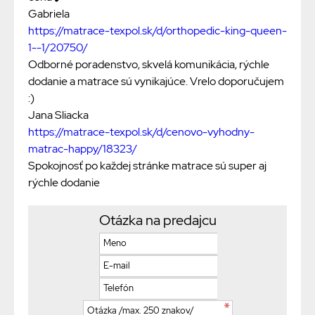
Gabriela
https://matrace-texpol.sk/d/orthopedic-king-queen-
1--1/20750/
Odborné poradenstvo, skvelá komunikácia, rýchle
dodanie a matrace sú vynikajúce. Vrelo doporučujem
:)
Jana Sliacka
https://matrace-texpol.sk/d/cenovo-vyhodny-
matrac-happy/18323/
Spokojnosť po každej stránke matrace sú super aj
rýchle dodanie
Otázka na predajcu