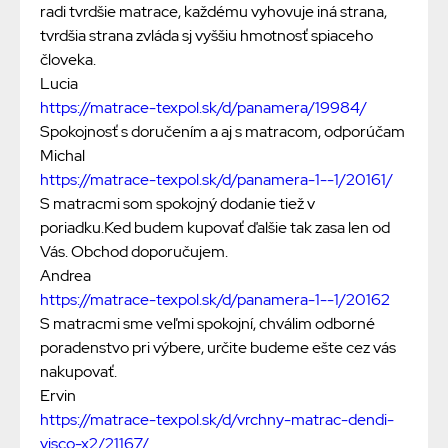
radi tvrdšie matrace, každému vyhovuje iná strana,
tvrdšia strana zvláda sj vyššiu hmotnosť spiaceho
človeka.
Lucia
https://matrace-texpol.sk/d/panamera/19984/
Spokojnosť s doručením a aj s matracom, odporúčam
Michal
https://matrace-texpol.sk/d/panamera-1--1/20161/
S matracmi som spokojný dodanie tiež v
poriadku.Ked budem kupovať ďalšie tak zasa len od
Vás. Obchod doporučujem.
Andrea
https://matrace-texpol.sk/d/panamera-1--1/20162
S matracmi sme veľmi spokojní, chválim odborné
poradenstvo pri výbere, určite budeme ešte cez vás
nakupovať.
Ervin
https://matrace-texpol.sk/d/vrchny-matrac-dendi-
visco-x2/21167/