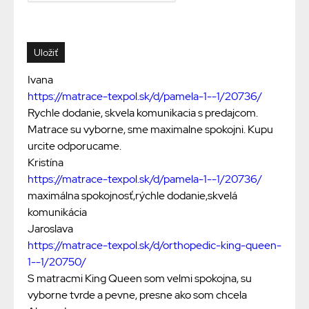
Ivana
https://matrace-texpol.sk/d/pamela-1--1/20736/
Rychle dodanie, skvela komunikacia s predajcom.
Matrace su vyborne, sme maximalne spokojni. Kupu
urcite odporucame.
Kristína
https://matrace-texpol.sk/d/pamela-1--1/20736/
maximálna spokojnosť,rýchle dodanie,skvelá
komunikácia
Jaroslava
https://matrace-texpol.sk/d/orthopedic-king-queen-
1--1/20750/
S matracmi King Queen som velmi spokojna, su
vyborne tvrde a pevne, presne ako som chcela