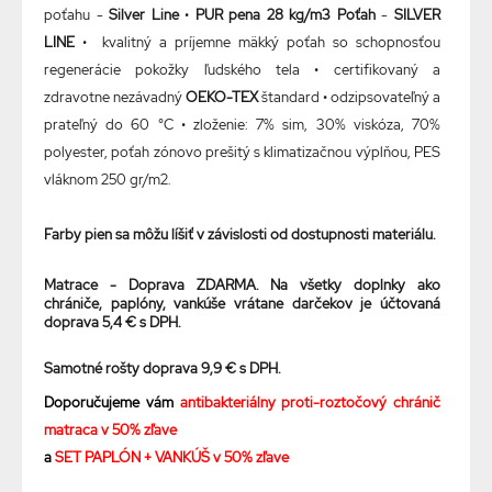
poťahu -
Silver Line
•
PUR pena 28 kg/m3
Poťah
-
SILVER
LINE
• kvalitný a príjemne mäkký poťah so schopnosťou
regenerácie pokožky ľudského tela • certifikovaný a
zdravotne nezávadný
OEKO-TEX
štandard • odzipsovateľný a
prateľný do 60 °C • zloženie: 7% sim, 30% viskóza, 70%
polyester, poťah zónovo prešitý s klimatizačnou výplňou, PES
vláknom 250 gr/m2.
Farby pien sa môžu líšiť v závislosti od dostupnosti materiálu.
Matrace - Doprava ZDARMA. Na všetky doplnky ako
chrániče, paplóny, vankúše vrátane darčekov je účtovaná
doprava 5,4 € s DPH.
Samotné rošty doprava 9,9 € s DPH.
Doporučujeme vám
antibakteriálny proti-roztočový chránič
matraca v 50% zľave
a
SET PAPLÓN + VANKÚŠ v 50% zľave