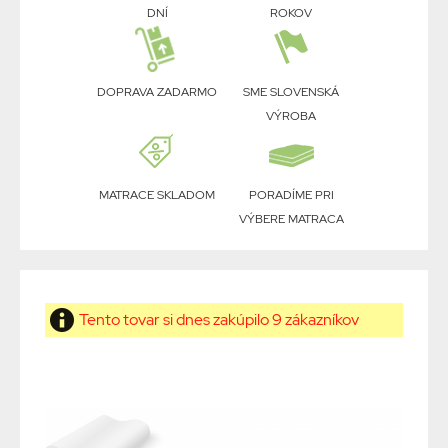
DNÍ
ROKOV
DOPRAVA ZADARMO
SME SLOVENSKÁ
VÝROBA
MATRACE SKLADOM
PORADÍME PRI
VÝBERE MATRACA
Tento tovar si dnes zakúpilo 9 zákazníkov