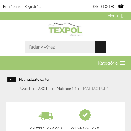
|
0 ks
0.00 €
Prihlásenie
Registrácia
Menu
Kategórie
Nachádzate sa tu:
Úvod
AKCIE
Matrace 1+1
MATRAC PUR 1...
DODANIE DO 3 AŽ 10
ZÁRUKY AŽ DO 5