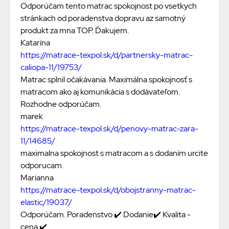
Odporúčam tento matrac spokojnost po vsetkych
stránkach od poradenstva dopravu az samotný
produkt za mna TOP. Ďakujem.
Katarína
https://matrace-texpol.sk/d/partnersky-matrac-
caliopa-11/19753/
Matrac splnil očakávania. Maximálna spokojnosť s
matracom ako aj komunikácia s dodávateľom.
Rozhodne odporúčam.
marek
https://matrace-texpol.sk/d/penovy-matrac-zara-
11/14685/
maximalna spokojnost s matracom a s dodaním urcite
odporucam.
Marianna
https://matrace-texpol.sk/d/obojstranny-matrac-
elastic/19037/
Odporúčam. Poradenstvo ✔️ Dodanie✔️ Kvalita -
cena ✔️