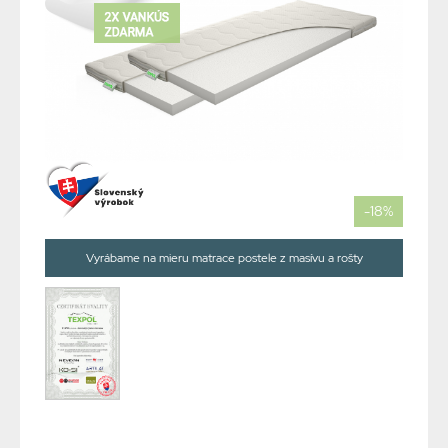
-18%
Vyrábame na mieru matrace postele z masívu a rošty