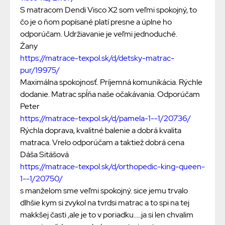
S matracom Dendi Visco X2 som veľmi spokojný, to
čo je o ňom popísané platí presne a úplne ho
odporúčam. Udržiavanie je veľmi jednoduché.
Žany
https://matrace-texpol.sk/d/detsky-matrac-
pur/19975/
Maximálna spokojnosť. Príjemná komunikácia. Rýchle
dodanie. Matrac spĺňa naše očakávania. Odporúčam
Peter
https://matrace-texpol.sk/d/pamela-1--1/20736/
Rýchla doprava, kvalitné balenie a dobrá kvalita
matraca. Vrelo odporúčam a taktiež dobrá cena
Dáša Sitášová
https://matrace-texpol.sk/d/orthopedic-king-queen-
1--1/20750/
s manželom sme veľmi spokojný. sice jemu trvalo
dlhšie kym si zvykol na tvrdsi matrac a to spi na tej
makkšej časti ,ale je to v poriadku.....ja si len chvalim