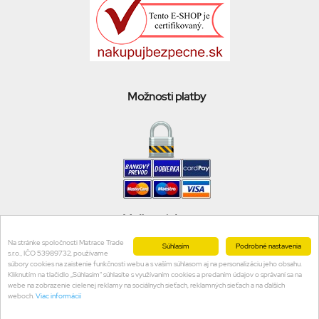
Možnosti platby
Možnosti dopravy
Na stránke spoločnosti Matrace Trade
Súhlasím
Podrobné nastavenia
s.r.o., IČO 53989732, používame
súbory cookies na zaistenie funkčnosti webu a s vaším súhlasom aj na personalizáciu jeho obsahu.
Kliknutím na tlačidlo „Súhlasím“ súhlasíte s využívaním cookies a predaním údajov o správaní sa na
webe na zobrazenie cielenej reklamy na sociálnych sieťach, reklamných sieťach a na ďalších
weboch.
Viac informácií