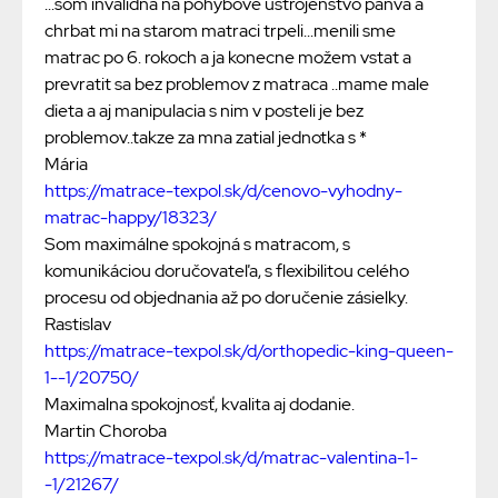
...som invalidna na pohybove ustrojenstvo panva a
chrbat mi na starom matraci trpeli...menili sme
matrac po 6. rokoch a ja konecne možem vstat a
prevratit sa bez problemov z matraca ..mame male
dieta a aj manipulacia s nim v posteli je bez
problemov..takze za mna zatial jednotka s *
Mária
https://matrace-texpol.sk/d/cenovo-vyhodny-
matrac-happy/18323/
Som maximálne spokojná s matracom, s
komunikáciou doručovateľa, s flexibilitou celého
procesu od objednania až po doručenie zásielky.
Rastislav
https://matrace-texpol.sk/d/orthopedic-king-queen-
1--1/20750/
Maximalna spokojnosť, kvalita aj dodanie.
Martin Choroba
https://matrace-texpol.sk/d/matrac-valentina-1-
-1/21267/