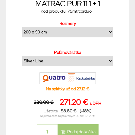
MATRAC PUR 11 1 + 1
Kód produktu: 75mtrcprduo
Rozmery
Poťahová látka
Na splátky už od 27.12 €
271.20 €
330.00 €
s DPH
58.80 €
(-18%)
Ušetríte
Najnižšia cena za posledných 30 dní: 271.20 €