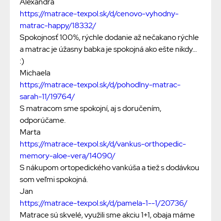
Alexandra
https://matrace-texpol.sk/d/cenovo-vyhodny-
matrac-happy/18332/
Spokojnosť 100%, rýchle dodanie až nečakano rýchle
a matrac je úžasny babka je spokojná ako ešte nikdy...
:)
Michaela
https://matrace-texpol.sk/d/pohodlny-matrac-
sarah-11/19764/
S matracom sme spokojní, aj s doručením,
odporúčame.
Marta
https://matrace-texpol.sk/d/vankus-orthopedic-
memory-aloe-vera/14090/
S nákupom ortopedického vankúša a tiež s dodávkou
som veľmi spokojná.
Jan
https://matrace-texpol.sk/d/pamela-1--1/20736/
Matrace sú skvelé, využili sme akciu 1+1, obaja máme