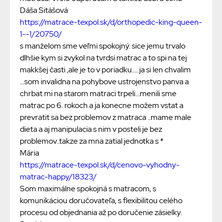
Dáša Sitášová
https://matrace-texpol.sk/d/orthopedic-king-queen-
1--1/20750/
s manželom sme veľmi spokojný. sice jemu trvalo
dlhšie kym si zvykol na tvrdsi matrac a to spi na tej
makkšej časti ,ale je to v poriadku.....ja si len chvalim
...som invalidna na pohybove ustrojenstvo panva a
chrbat mi na starom matraci trpeli...menili sme
matrac po 6. rokoch a ja konecne možem vstat a
prevratit sa bez problemov z matraca ..mame male
dieta a aj manipulacia s nim v posteli je bez
problemov..takze za mna zatial jednotka s *
Mária
https://matrace-texpol.sk/d/cenovo-vyhodny-
matrac-happy/18323/
Som maximálne spokojná s matracom, s
komunikáciou doručovateľa, s flexibilitou celého
procesu od objednania až po doručenie zásielky.