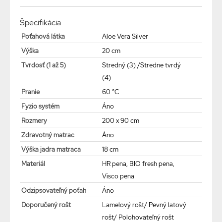
Špecifikácia
Poťahová látka
Aloe Vera Silver
Výška
20 cm
Tvrdosť (1 až 5)
Stredný (3) /Stredne tvrdý
(4)
Pranie
60 °C
Fyzio systém
Áno
Rozmery
200 x 90 cm
Zdravotný matrac
Áno
Výška jadra matraca
18 cm
Materiál
HR pena, BIO fresh pena,
Visco pena
Odzipsovateľný poťah
Áno
Doporučený rošt
Lamelový rošt/ Pevný latový
rošt/ Polohovateľný rošt