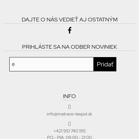
DAJTE O NÁS VEDIEŤ AJ OSTATNÝM
PRIHLÁSTE SA NA ODBER NOVINIEK
INFO
info@matrace-texpol.sk
+421 951 740 195
PO - PIA: 09:00 - 21:00