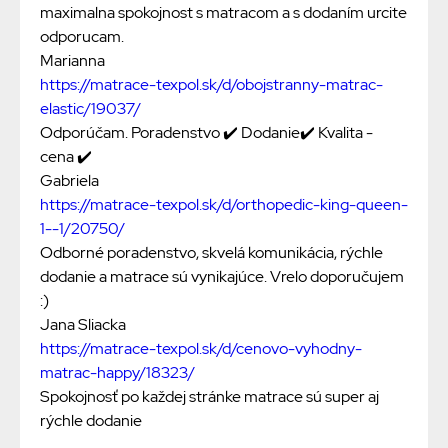
maximalna spokojnost s matracom a s dodaním urcite
odporucam.
Marianna
https://matrace-texpol.sk/d/obojstranny-matrac-
elastic/19037/
Odporúčam. Poradenstvo ✔️ Dodanie✔️ Kvalita -
cena ✔️
Gabriela
https://matrace-texpol.sk/d/orthopedic-king-queen-
1--1/20750/
Odborné poradenstvo, skvelá komunikácia, rýchle
dodanie a matrace sú vynikajúce. Vrelo doporučujem
:)
Jana Sliacka
https://matrace-texpol.sk/d/cenovo-vyhodny-
matrac-happy/18323/
Spokojnosť po každej stránke matrace sú super aj
rýchle dodanie