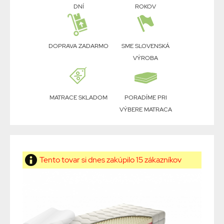
DNÍ
ROKOV
DOPRAVA ZADARMO
SME SLOVENSKÁ
VÝROBA
MATRACE SKLADOM
PORADÍME PRI
VÝBERE MATRACA
Tento tovar si dnes zakúpilo 15 zákazníkov