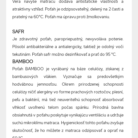
Vera navyše matracu dodáva antistatické vlastnosti a
atraktívny vzhľad. Poťah je odzipsovateľný, delený na 2 časti a
pratelný na 60°C. Poťah ma úpravu proti žmolkovaniu.
SAFR
Je zdravotný poťah, paropriepustný, nevyvoláva potenie.
Pôsobí antibakteriálne a antialergicky, taktiež je odolný voči
tekutinám. Poťah safr možno dezinfikovať a prať do 95 °C.
BAMBOO
Poťah BAMBOO je vyrábaný na báze celulózy, získanej z
bambusových vlákien. Vyznačuje sa predovšetkým
hodvábnou jemnosťou. Okrem prirodzenej schopnosti
celulózy ničiť alergény vo forme prachových roztočov, plesní,
peľu a baktérií, má tiež neuveriteľnú schopnosť absorbovať
vlhkosť uvoľnenú telom počas spánku. Prírodná bavlna
obsiahnutá v poťahu poskytuje vynikajúcu ventiláciu a udržuje
suchú mikroklímu matraca. Hygienickosť tohto poťahu zvyšuje
skutočnosť, že ho môžete z matraca odzipsovať a oprať na