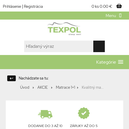
|
0 ks
0.00 €
Prihlásenie
Registrácia
Menu
Kategórie
Nachádzate sa tu:
Úvod
AKCIE
Matrace 1+1
Kvalitný ma...
DODANIE DO 3 AŽ 10
ZÁRUKY AŽ DO 5