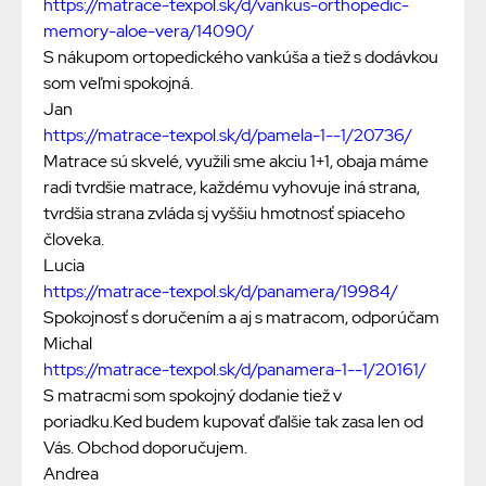
https://matrace-texpol.sk/d/vankus-orthopedic-
memory-aloe-vera/14090/
S nákupom ortopedického vankúša a tiež s dodávkou
som veľmi spokojná.
Jan
https://matrace-texpol.sk/d/pamela-1--1/20736/
Matrace sú skvelé, využili sme akciu 1+1, obaja máme
radi tvrdšie matrace, každému vyhovuje iná strana,
tvrdšia strana zvláda sj vyššiu hmotnosť spiaceho
človeka.
Lucia
https://matrace-texpol.sk/d/panamera/19984/
Spokojnosť s doručením a aj s matracom, odporúčam
Michal
https://matrace-texpol.sk/d/panamera-1--1/20161/
S matracmi som spokojný dodanie tiež v
poriadku.Ked budem kupovať ďalšie tak zasa len od
Vás. Obchod doporučujem.
Andrea