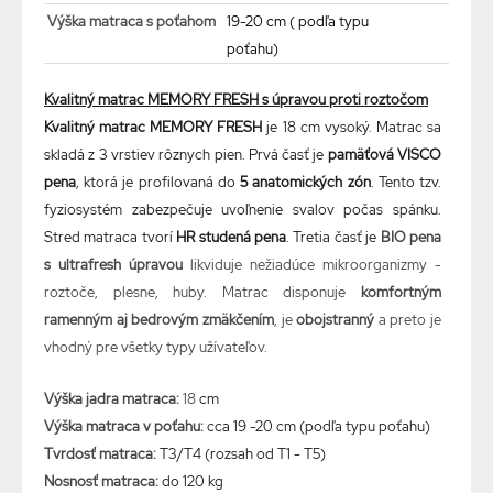
Výška matraca s poťahom
19-20 cm ( podľa typu
poťahu)
Kvalitný matrac MEMORY FRESH s úpravou proti roztočom
Kvalitný matrac
MEMORY FRESH
je 18 cm vysoký. Matrac sa
skladá z 3 vrstiev rôznych pien. Prvá časť je
pamäťová VISCO
pena
, ktorá je profilovaná do
5 anatomických zón
. Tento tzv.
fyziosystém zabezpečuje uvoľnenie svalov počas spánku.
Stred matraca tvorí
HR studená pena
. Tretia časť je
BIO pena
s ultrafresh úpravou
likviduje nežiadúce
mikroorganizmy -
roztoče, plesne, huby. Matrac disponuje
komfortným
ramenným aj bedrovým zmäkčením
, je
obojstranný
a preto je
vhodný pre všetky typy užívateľov.
Výška
jadra matraca
:
18
cm
Výška
matraca
v
poťahu
:
cca
19 -20
cm
(
podľa typu
poťahu
)
Tvrdosť
matraca
:
T3/T4
(
rozsah
od
T1
-
T5
)
Nosnosť matraca:
do 120 kg