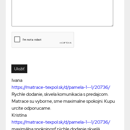
Ivana
https://matrace-texpol.sk/d/pamela-1--1/20736/
Rychle dodanie, skvela komunikacia s predajcom.
Matrace su vyborne, sme maximalne spokojni. Kupu
urcite odporucame.
Kristína
https://matrace-texpol.sk/d/pamela-1--1/20736/
maximálna spokojnosť,rýchle dodanie,skvelá