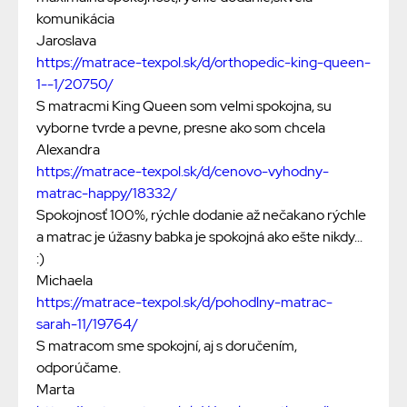
komunikácia
Jaroslava
https://matrace-texpol.sk/d/orthopedic-king-queen-
1--1/20750/
S matracmi King Queen som velmi spokojna, su
vyborne tvrde a pevne, presne ako som chcela
Alexandra
https://matrace-texpol.sk/d/cenovo-vyhodny-
matrac-happy/18332/
Spokojnosť 100%, rýchle dodanie až nečakano rýchle
a matrac je úžasny babka je spokojná ako ešte nikdy...
:)
Michaela
https://matrace-texpol.sk/d/pohodlny-matrac-
sarah-11/19764/
S matracom sme spokojní, aj s doručením,
odporúčame.
Marta