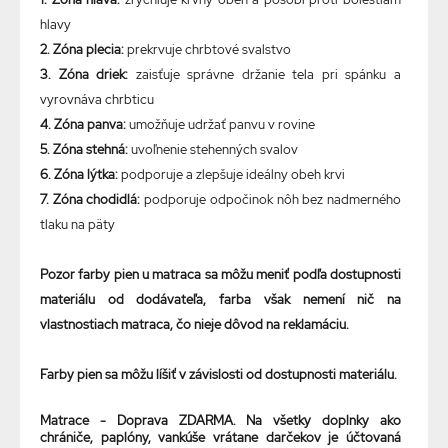
hlavy
2. Zóna plecia:
prekrvuje chrbtové svalstvo
3. Zóna driek:
zaisťuje správne držanie tela pri spánku a
vyrovnáva chrbticu
4. Zóna panva:
umožňuje udržať panvu v rovine
5. Zóna stehná:
uvoľnenie stehenných svalov
6. Zóna lýtka:
podporuje a zlepšuje ideálny obeh krvi
7. Zóna chodidlá:
podporuje odpočinok nôh bez nadmerného
tlaku na päty
Pozor farby pien u matraca sa môžu meniť podľa dostupnosti
materiálu od dodávateľa, farba však nemení nič na
vlastnostiach matraca, čo nieje dôvod na reklamáciu.
Farby pien sa môžu líšiť v závislosti od dostupnosti materiálu.
Matrace - Doprava ZDARMA. Na všetky doplnky ako
chrániče, paplóny, vankúše vrátane darčekov je účtovaná