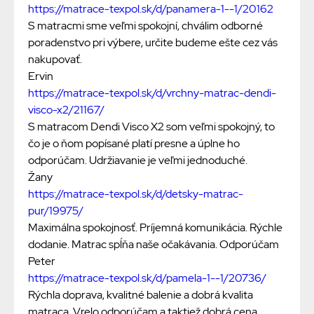
https://matrace-texpol.sk/d/panamera-1--1/20162
S matracmi sme veľmi spokojní, chválim odborné
poradenstvo pri výbere, určite budeme ešte cez vás
nakupovať.
Ervin
https://matrace-texpol.sk/d/vrchny-matrac-dendi-
visco-x2/21167/
S matracom Dendi Visco X2 som veľmi spokojný, to
čo je o ňom popísané platí presne a úplne ho
odporúčam. Udržiavanie je veľmi jednoduché.
Žany
https://matrace-texpol.sk/d/detsky-matrac-
pur/19975/
Maximálna spokojnosť. Príjemná komunikácia. Rýchle
dodanie. Matrac spĺňa naše očakávania. Odporúčam
Peter
https://matrace-texpol.sk/d/pamela-1--1/20736/
Rýchla doprava, kvalitné balenie a dobrá kvalita
matraca. Vrelo odporúčam a taktiež dobrá cena