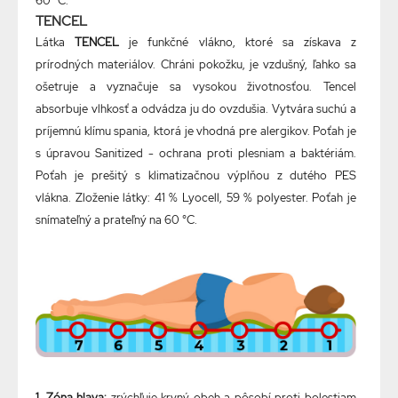
60 °C.
TENCEL
Látka
TENCEL
je funkčné vlákno, ktoré sa získava z
prírodných materiálov. Chráni pokožku, je vzdušný, ľahko sa
ošetruje a vyznačuje sa vysokou životnosťou. Tencel
absorbuje vlhkosť a odvádza ju do ovzdušia. Vytvára suchú a
príjemnú klímu spania, ktorá je vhodná pre alergikov. Poťah je
s úpravou Sanitized - ochrana proti plesniam a baktériám.
Poťah je prešitý s klimatizačnou výplňou z dutého PES
vlákna. Zloženie látky: 41 % Lyocell, 59 % polyester. Poťah je
snímateľný a prateľný na 60 °C.
1. Zóna hlava:
zrýchľuje krvný obeh a pôsobí proti bolestiam