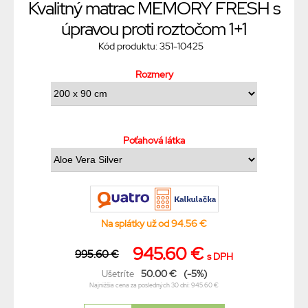
Kvalitný matrac MEMORY FRESH s
úpravou proti roztočom 1+1
Kód produktu: 351-10425
Rozmery
Poťahová látka
Na splátky už od 94.56 €
945.60 €
995.60 €
s DPH
50.00 €
(-5%)
Ušetríte
Najnižšia cena za posledných 30 dní: 945.60 €