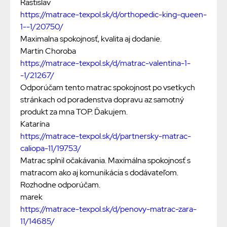
Rastislav
https://matrace-texpol.sk/d/orthopedic-king-queen-
1--1/20750/
Maximalna spokojnosť, kvalita aj dodanie.
Martin Choroba
https://matrace-texpol.sk/d/matrac-valentina-1-
-1/21267/
Odporúčam tento matrac spokojnost po vsetkych
stránkach od poradenstva dopravu az samotný
produkt za mna TOP. Ďakujem.
Katarína
https://matrace-texpol.sk/d/partnersky-matrac-
caliopa-11/19753/
Matrac splnil očakávania. Maximálna spokojnosť s
matracom ako aj komunikácia s dodávateľom.
Rozhodne odporúčam.
marek
https://matrace-texpol.sk/d/penovy-matrac-zara-
11/14685/