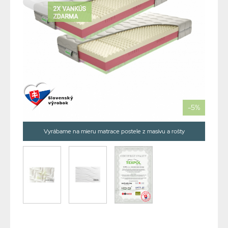
-5%
Vyrábame na mieru matrace postele z masívu a rošty