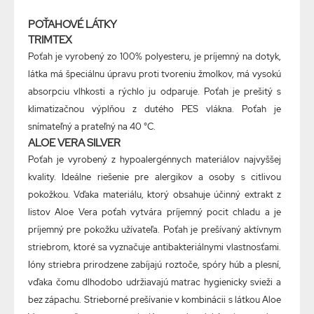
POŤAHOVÉ LÁTKY
TRIMTEX
Poťah je vyrobený zo 100% polyesteru, je príjemný na dotyk,
látka má špeciálnu úpravu proti tvoreniu žmolkov, má vysokú
absorpciu vlhkosti a rýchlo ju odparuje. Poťah je prešitý s
klimatizačnou výplňou z dutého PES vlákna. Poťah je
snímateľný a prateľný na 40 °C.
ALOE VERA SILVER
Poťah je vyrobený z hypoalergénnych materiálov najvyššej
kvality. Ideálne riešenie pre alergikov a osoby s citlivou
pokožkou. Vďaka materiálu, ktorý obsahuje účinný extrakt z
listov Aloe Vera poťah vytvára príjemný pocit chladu a je
príjemný pre pokožku užívateľa. Poťah je prešívaný aktívnym
striebrom, ktoré sa vyznačuje antibakteriálnymi vlastnosťami.
Ióny striebra prirodzene zabíjajú roztoče, spóry húb a plesní,
vďaka čomu dlhodobo udržiavajú matrac hygienicky svieži a
bez zápachu. Strieborné prešívanie v kombinácii s látkou Aloe