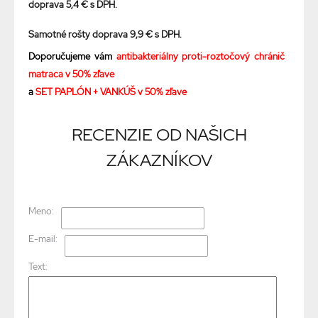
doprava 5,4 € s DPH.
Samotné rošty doprava 9,9 € s DPH.
Doporučujeme vám
antibakteriálny proti-roztočový chránič
matraca v 50% zľave
a
SET PAPLÓN + VANKÚŠ v 50% zľave
RECENZIE OD NAŠICH
ZÁKAZNÍKOV
Meno:
E-mail:
Text: