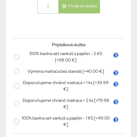
Príplatková služba
100% bavlna set vankúš a paplón - 2 KS
[+98.00 €]
Výmena matraca bez starosti [+40.00 €]
Doporučujeme chránič matraca + 1 ks [+39.99
€]
Doporučujeme chránič matraca + 2 ks [+79.98
€]
100% bavlna set vankúš a paplón - 1 KS [+49.00
€]