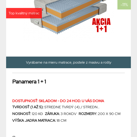
-11%
Top kvalitný matrac
Vyrábame na mieru matrace, postele z masívu a rošty
Panamera 1 + 1
DOSTUPNOSŤ: SKLADOM - DO 24 HOD. U VÁS DOMA
TVRDOSŤ (1 AŽ 5):
STREDNE TVRDÝ (4) / STREDN...
NOSNOSŤ:
120 KG
ZÁRUKA:
3 ROKOV
ROZMERY:
200 X 90 CM
VÝŠKA JADRA MATRACA:
18 CM