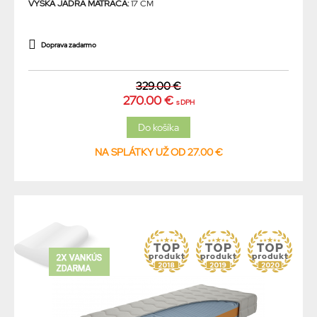
VÝŠKA JADRA MATRACA:
17 CM
Doprava zadarmo
329.00 €
270.00 €
s DPH
NA SPLÁTKY UŽ OD 27.00 €