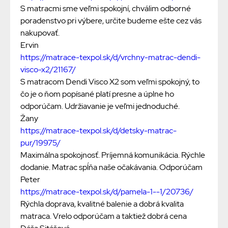
S matracmi sme veľmi spokojní, chválim odborné
poradenstvo pri výbere, určite budeme ešte cez vás
nakupovať.
Ervin
https://matrace-texpol.sk/d/vrchny-matrac-dendi-
visco-x2/21167/
S matracom Dendi Visco X2 som veľmi spokojný, to
čo je o ňom popísané platí presne a úplne ho
odporúčam. Udržiavanie je veľmi jednoduché.
Žany
https://matrace-texpol.sk/d/detsky-matrac-
pur/19975/
Maximálna spokojnosť. Príjemná komunikácia. Rýchle
dodanie. Matrac spĺňa naše očakávania. Odporúčam
Peter
https://matrace-texpol.sk/d/pamela-1--1/20736/
Rýchla doprava, kvalitné balenie a dobrá kvalita
matraca. Vrelo odporúčam a taktiež dobrá cena