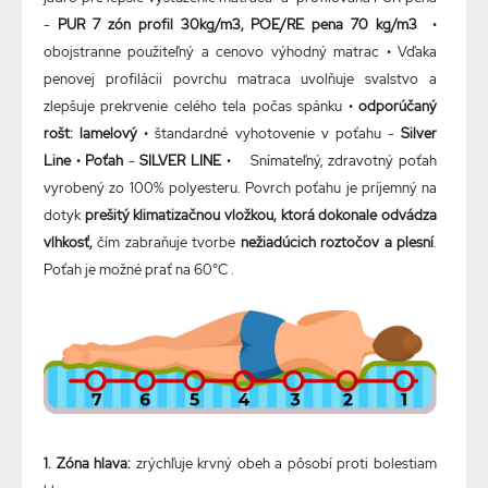
-
PUR 7 zón profil 30kg/m3, POE/RE pena 70 kg/m3
•
obojstranne použiteľný a cenovo výhodný matrac • Vďaka
penovej profilácii povrchu matraca uvolňuje svalstvo a
zlepšuje prekrvenie celého tela počas spánku •
odporúčaný
rošt: lamelový
• štandardné vyhotovenie v poťahu -
Silver
Line
•
Poťah
-
SILVER LINE
• Snímateľný, zdravotný poťah
vyrobený zo 100% polyesteru. Povrch poťahu je príjemný na
dotyk
prešitý klimatizačnou vložkou, ktorá dokonale odvádza
vlhkosť,
čím zabraňuje tvorbe
nežiadúcich roztočov a plesní
.
Poťah je možné prať na 60°C .
1. Zóna hlava:
zrýchľuje krvný obeh a pôsobí proti bolestiam