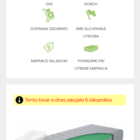
DNÍ
ROKOV
DOPRAVA ZADARMO
SME SLOVENSKÁ
VÝROBA
MATRACE SKLADOM
PORADÍME PRI
VÝBERE MATRACA
Tento tovar si dnes zakúpilo 6 zákazníkov