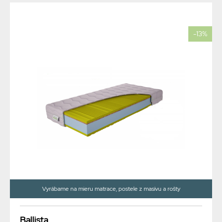
-13%
Vyrábame na mieru matrace, postele z masívu a rošty
Ballista