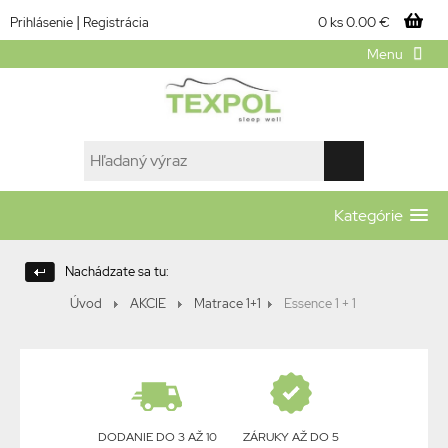
|
0 ks
0.00 €
Prihlásenie
Registrácia
Menu
Kategórie
Nachádzate sa tu:
Úvod
AKCIE
Matrace 1+1
Essence 1 + 1
DODANIE DO 3 AŽ 10
ZÁRUKY AŽ DO 5