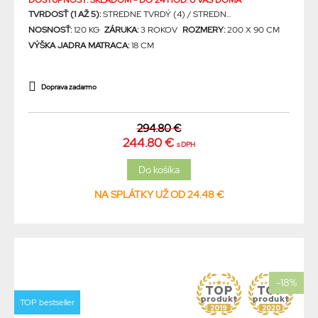
DOSTUPNOSŤ: SKLADOM - DO 24 HOD. U VÁS DOMA
TVRDOSŤ (1 AŽ 5):
STREDNE TVRDÝ (4) / STREDN...
NOSNOSŤ:
120 KG
ZÁRUKA:
3 ROKOV
ROZMERY:
200 X 90 CM
VÝŠKA JADRA MATRACA:
18 CM
Doprava zadarmo
294.80 €
244.80 €
s DPH
NA SPLÁTKY UŽ OD 24.48 €
-18%
TOP bestseller