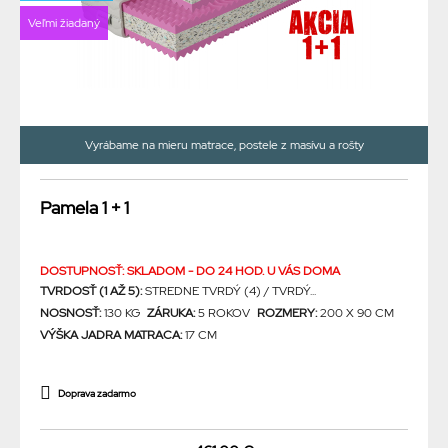
Veľmi žiadaný
Vyrábame na mieru matrace, postele z masívu a rošty
Pamela 1 + 1
DOSTUPNOSŤ: SKLADOM - DO 24 HOD. U VÁS DOMA
TVRDOSŤ (1 AŽ 5):
STREDNE TVRDÝ (4) / TVRDÝ...
NOSNOSŤ:
130 KG
ZÁRUKA:
5 ROKOV
ROZMERY:
200 X 90 CM
VÝŠKA JADRA MATRACA:
17 CM
Doprava zadarmo